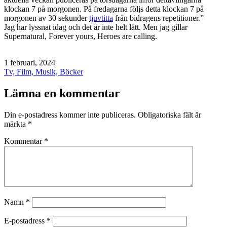
klockan 7 på morgonen. På fredagarna följs detta klockan 7 på
morgonen av 30 sekunder
tjuvtitta
från bidragens repetitioner.”
Jag har lyssnat idag och det är inte helt lätt. Men jag gillar
Supernatural, Forever yours, Heroes are calling.
Publicerat
1 februari, 2024
den
Kategoriserat
Tv, Film, Musik, Böcker
som
Lämna en kommentar
Din e-postadress kommer inte publiceras.
Obligatoriska fält är
märkta
*
Kommentar
*
Namn
*
E-postadress
*