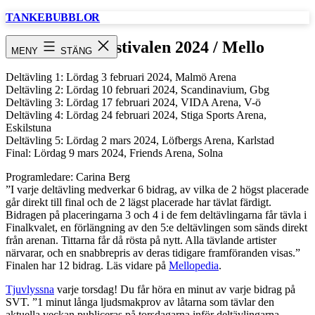
Hoppa
TANKEBUBBLOR
till
innehåll
Melodifestivalen 2024 / Mello
MENY
STÄNG
Deltävling 1: Lördag 3 februari 2024, Malmö Arena
Deltävling 2: Lördag 10 februari 2024, Scandinavium, Gbg
Deltävling 3: Lördag 17 februari 2024, VIDA Arena, V-ö
Deltävling 4: Lördag 24 februari 2024, Stiga Sports Arena,
Eskilstuna
Deltävling 5: Lördag 2 mars 2024, Löfbergs Arena, Karlstad
Final: Lördag 9 mars 2024, Friends Arena, Solna
Programledare: Carina Berg
”I varje deltävling medverkar 6 bidrag, av vilka de 2 högst placerade
går direkt till final och de 2 lägst placerade har tävlat färdigt.
Bidragen på placeringarna 3 och 4 i de fem deltävlingarna får tävla i
Finalkvalet, en förlängning av den 5:e deltävlingen som sänds direkt
från arenan. Tittarna får då rösta på nytt. Alla tävlande artister
närvarar, och en snabbrepris av deras tidigare framföranden visas.”
Finalen har 12 bidrag. Läs vidare på
Mellopedia
.
Tjuvlyssna
varje torsdag! Du får höra en minut av varje bidrag på
SVT. ”1 minut långa ljudsmakprov av låtarna som tävlar den
aktuella veckan publiceras på torsdagarna inför deltävlingarna