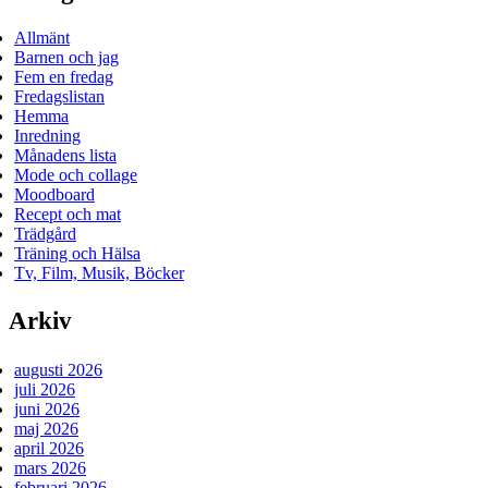
Allmänt
Barnen och jag
Fem en fredag
Fredagslistan
Hemma
Inredning
Månadens lista
Mode och collage
Moodboard
Recept och mat
Trädgård
Träning och Hälsa
Tv, Film, Musik, Böcker
Arkiv
augusti 2026
juli 2026
juni 2026
maj 2026
april 2026
mars 2026
februari 2026