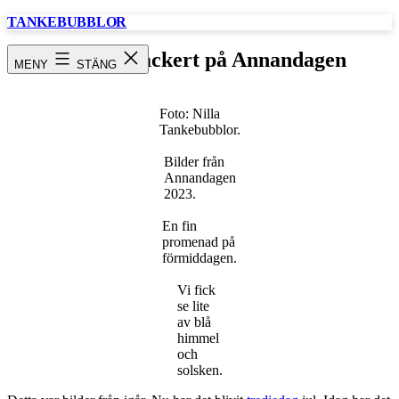
Hoppa
TANKEBUBBLOR
till
innehåll
Snö och vackert på Annandagen
MENY
STÄNG
Foto: Nilla
Tankebubblor.
Bilder från
Annandagen
2023.
En fin
promenad på
förmiddagen.
Vi fick
se lite
av blå
himmel
och
solsken.