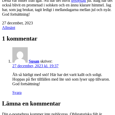
Detta var bilder från igår. Nu har det blivit
tredjedag
jul. Idag har det
också blivit en promenad i solsken och en ännu klarare himmel. Jag
har, som jag brukar, tagit ledigt i mellandagarna mellan jul och nyår.
God fortsättning!
Publicerat
27 december, 2023
den
Kategoriserat
Allmänt
som
1 kommentar
Susan
skriver:
27 december, 2023 kl. 19:37
Åh så härligt med snö! Här har det varit kallt och soligt.
Hoppas på fler tillfällen med lite snö som lyser upp tillvaron.
God fortsättning!
Svara
Lämna en kommentar
Din e-postadress kommer inte publiceras.
Obligatoriska fält är