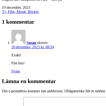
Publicerat
19 december, 2023
den
Kategoriserat
Tv, Film, Musik, Böcker
som
1 kommentar
Susan
skriver:
20 december, 2023 kl. 08:54
Exakt!
Fint hus!
Svara
Lämna en kommentar
Din e-postadress kommer inte publiceras.
Obligatoriska fält är märkta