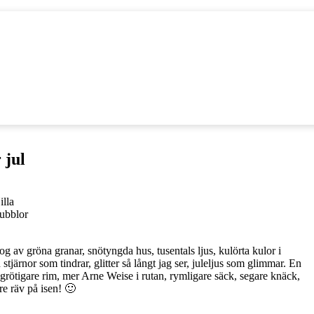
 jul
illa
ubblor
 skog av gröna granar, snötyngda hus, tusentals ljus, kulörta kulor i
järnor som tindrar, glitter så långt jag ser, juleljus som glimmar. En
h grötigare rim, mer Arne Weise i rutan, rymligare säck, segare knäck,
re räv på isen! 🙂