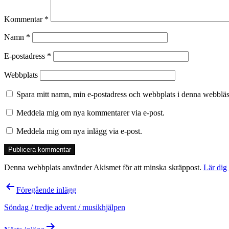
Kommentar
*
Namn
*
E-postadress
*
Webbplats
Spara mitt namn, min e-postadress och webbplats i denna webbläsa
Meddela mig om nya kommentarer via e-post.
Meddela mig om nya inlägg via e-post.
Denna webbplats använder Akismet för att minska skräppost.
Lär dig
Inläggsnavigering
Föregående inlägg
Söndag / tredje advent / musikhjälpen