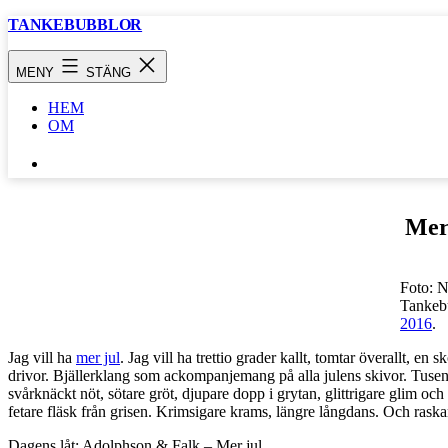
Hoppa
TANKEBUBBLOR
till
innehåll
MENY
STÄNG
HEM
OM
SÖK
…
Mer
Foto: N
Tankeb
2016
.
Jag vill ha
mer jul
. Jag vill ha trettio grader kallt, tomtar överallt, en
drivor. Bjällerklang som ackompanjemang på alla julens skivor. Tusen st
svårknäckt nöt, sötare gröt, djupare dopp i grytan, glittrigare glim oc
fetare fläsk från grisen. Krimsigare krams, längre långdans. Och raska
Dagens låt: Adolphson & Falk – Mer jul