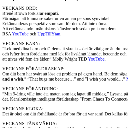
VECKANS ORD:
Brené Brown förklarar
empati
.
Förmågan att kunna se saker ur en annan persons synvinkel.
Erkänna deras perspektiv som sant för dem. Att inte döma.
Att erkänna andra människors känslor och sedan prata om dem.
RSA
YouTube
och
UppTillYtan
.
VECKANS BARN:
”Lek med dina barn och få dem att skratta – det är viktigare än du ins
och lyfter fram fördelarna med lek för livslångt lärande, beteende och v
att trivas vid fem års ålder.” Molly Wright TED
YouTube
.
VECKANS FÖRÄLDRASKAP:
Om ditt barn har svårt att lösa ett problem på egen hand. Be dem sä
and a wish
.” ”That bugs me because…” and ”I wish you would…”
VECKANS FÖRÄNDRING:
”Min 9-åring ville inte äta maten som jag lagat till middag.” Lyssna p
det. Känslomässigt intelligent föräldraskap ”From Chaos To Connecti
VECKANS KLOKA:
Det är okej om ditt förhållande är för bra för att var sant! Det kallas för
VECKANS TÄNKVÄRDA: