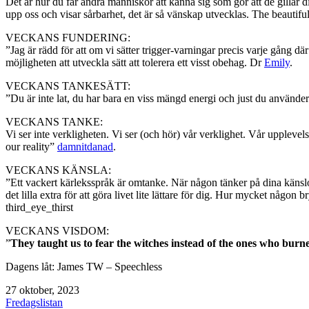
Det är hur du får andra människor att känna sig som gör att de gillar d
upp oss och visar sårbarhet, det är så vänskap utvecklas. The beautif
VECKANS FUNDERING:
”Jag är rädd för att om vi sätter trigger-varningar precis varje gång d
möjligheten att utveckla sätt att tolerera ett visst obehag. Dr
Emily
.
VECKANS TANKESÄTT:
”Du är inte lat, du har bara en viss mängd energi och just du använder d
VECKANS TANKE:
Vi ser inte verkligheten. Vi ser (och hör) vår verklighet. Vår upplevel
our reality”
damnitdanad
.
VECKANS KÄNSLA:
”Ett vackert kärleksspråk är omtanke. När någon tänker på dina känsl
det lilla extra för att göra livet lite lättare för dig. Hur mycket någon b
third_eye_thirst
VECKANS VISDOM:
”
They taught us to fear the witches instead of the ones who bur
Dagens låt: James TW – Speechless
Publicerat
27 oktober, 2023
den
Kategoriserat
Fredagslistan