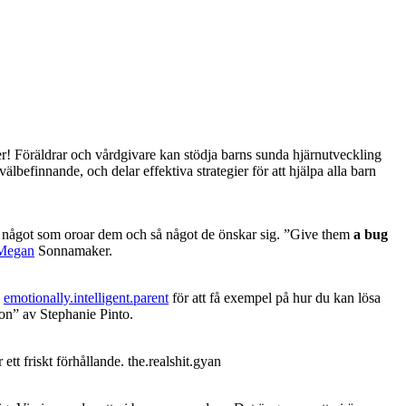
er! Föräldrar och vårdgivare kan stödja barns sunda hjärnutveckling
älbefinnande, och delar effektiva strategier för att hjälpa alla barn
ga något som oroar dem och så något de önskar sig. ”Give them
a bug
Megan
Sonnamaker.
å
emotionally.intelligent.parent
för att få exempel på hur du kan lösa
on” av Stephanie Pinto.
 ett friskt förhållande. the.realshit.gyan