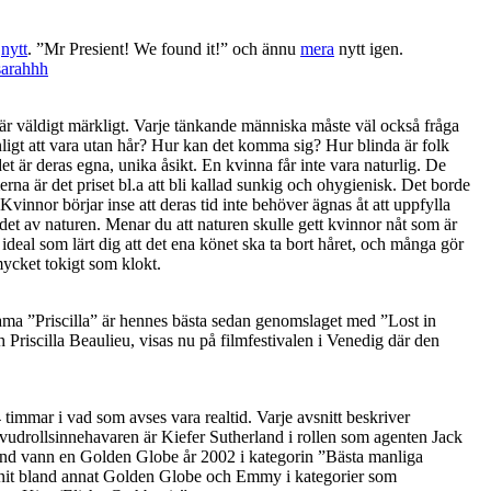
g
nytt
. ”Mr Presient! We found it!” och ännu
mera
nytt igen.
arahhh
t är väldigt märkligt. Varje tänkande människa måste väl också fråga
ligt att vara utan hår? Hur kan det komma sig? Hur blinda är folk
et är deras egna, unika åsikt. En kvinna får inte vara naturlig. De
rna är det priset bl.a att bli kallad sunkig och ohygienisk. Det borde
 Kvinnor börjar inse att deras tid inte behöver ägnas åt att uppfylla
et av naturen. Menar du att naturen skulle gett kvinnor nåt som är
ideal som lärt dig att det ena könet ska ta bort håret, och många gör
mycket tokigt som klokt.
rama ”Priscilla” är hennes bästa sedan genomslaget med ”Lost in
h Priscilla Beaulieu, visas nu på filmfestivalen i Venedig där den
timmar i vad som avses vara realtid. Varje avsnitt beskriver
vudrollsinnehavaren är Kiefer Sutherland i rollen som agenten Jack
land vann en Golden Globe år 2002 i kategorin ”Bästa manliga
unnit bland annat Golden Globe och Emmy i kategorier som