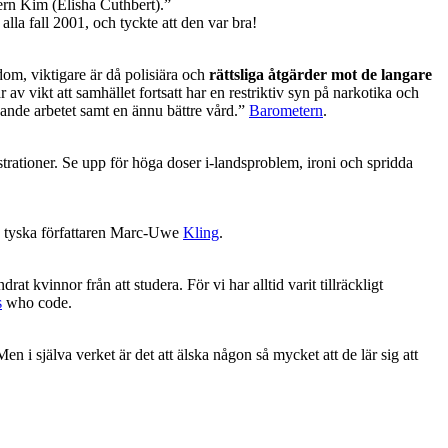
ern Kim (Elisha Cuthbert).”
la fall 2001, och tyckte att den var bra!
dom, viktigare är då polisiära och
rättsliga åtgärder mot de langare
r av vikt att samhället fortsatt har en restriktiv syn på narkotika och
ggande arbetet samt en ännu bättre vård.”
Barometern
.
trationer. Se upp för höga doser i-landsproblem, ironi och spridda
n tyska författaren Marc-Uwe
Kling
.
drat kvinnor från att studera. För vi har alltid varit tillräckligt
s
who code.
Men i själva verket är det att älska någon så mycket att de lär sig att