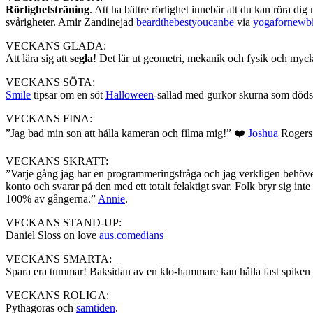
Rörlighetsträning
. Att ha bättre rörlighet innebär att du kan röra d
svårigheter. Amir Zandinejad
beardthebestyoucanbe
via
yogafornewb
VECKANS GLADA:
Att lära sig att
segla
! Det lär ut geometri, mekanik och fysik och myck
VECKANS SÖTA:
Smile
tipsar om en söt
Halloween
-sallad med gurkor skurna som dödsk
VECKANS FINA:
”Jag bad min son att hålla kameran och filma mig!” ❤️
Joshua
Rogers
VECKANS SKRATT:
”Varje gång jag har en programmeringsfråga och jag verkligen behöver
konto och svarar på den med ett totalt felaktigt svar. Folk bryr sig 
100% av gångerna.”
Annie
.
VECKANS STAND-UP:
Daniel Sloss on love
aus.comedians
VECKANS SMARTA:
Spara era tummar! Baksidan av en klo-hammare kan hålla fast spiken v
VECKANS ROLIGA:
Pythagoras och
samtiden
.