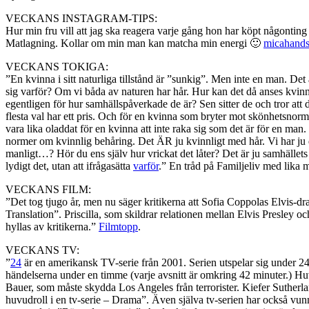
VECKANS INSTAGRAM-TIPS:
Hur min fru vill att jag ska reagera varje gång hon har köpt någontin
Matlagning. Kollar om min man kan matcha min energi 🙂
micahands
VECKANS TOKIGA:
”En kvinna i sitt naturliga tillstånd är ”sunkig”. Men inte en man. De
sig varför? Om vi båda av naturen har hår. Hur kan det då anses kvinn
egentligen för hur samhällspåverkade de är? Sen sitter de och tror att d
flesta val har ett pris. Och för en kvinna som bryter mot skönhetsnorme
vara lika oladdat för en kvinna att inte raka sig som det är för en man.
normer om kvinnlig behåring. Det ÄR ju kvinnligt med hår. Vi har ju d
manligt…? Hör du ens själv hur vrickat det låter? Det är ju samhällets 
lydigt det, utan att ifrågasätta
varför
.” En tråd på Familjeliv med lika 
VECKANS FILM:
”Det tog tjugo år, men nu säger kritikerna att Sofia Coppolas Elvis-d
Translation”. Priscilla, som skildrar relationen mellan Elvis Presley oc
hyllas av kritikerna.”
Filmtopp
.
VECKANS TV:
”
24
är en amerikansk TV-serie från 2001. Serien utspelar sig under 24 
händelserna under en timme (varje avsnitt är omkring 42 minuter.) Hu
Bauer, som måste skydda Los Angeles från terrorister. Kiefer Suther
huvudroll i en tv-serie – Drama”. Även själva tv-serien har också v