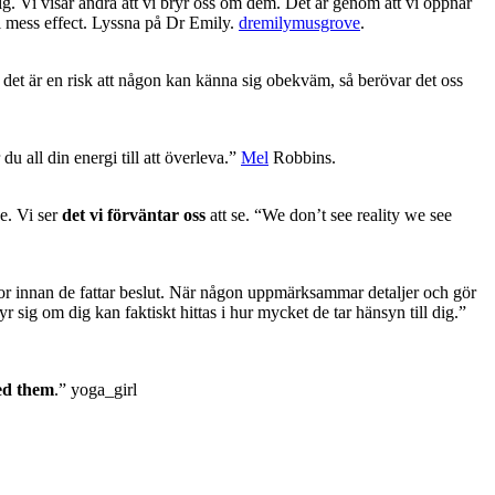
ig. Vi visar andra att vi bryr oss om dem. Det är genom att vi öppnar
ul mess effect. Lyssna på Dr Emily.
dremilymusgrove
.
är det är en risk att någon kan känna sig obekväm, så berövar det oss
u all din energi till att överleva.”
Mel
Robbins.
se. Vi ser
det vi förväntar oss
att se. “We don’t see reality we see
or innan de fattar beslut. När någon uppmärksammar detaljer och gör
ryr sig om dig kan faktiskt hittas i hur mycket de tar hänsyn till dig.”
ned them
.” yoga_girl