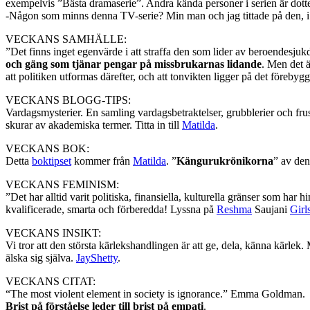
exempelvis ”Bästa dramaserie”. Andra kända personer i serien är dott
-Någon som minns denna TV-serie? Min man och jag tittade på den, i al
VECKANS SAMHÄLLE:
”Det finns inget egenvärde i att straffa den som lider av beroendesjuk
och gäng som tjänar pengar på missbrukarnas lidande
. Men det ä
att politiken utformas därefter, och att tonvikten ligger på det föreby
VECKANS BLOGG-TIPS:
Vardagsmysterier. En samling vardagsbetraktelser, grubblerier och frus
skurar av akademiska termer. Titta in till
Matilda
.
VECKANS BOK:
Detta
boktipset
kommer från
Matilda
. ”
Kängurukrönikorna
” av de
VECKANS FEMINISM:
”Det har alltid varit politiska, finansiella, kulturella gränser som har hin
kvalificerade, smarta och förberedda! Lyssna på
Reshma
Saujani
Girl
VECKANS INSIKT:
Vi tror att den största kärlekshandlingen är att ge, dela, känna kärlek. 
älska sig själva.
JayShetty
.
VECKANS CITAT:
“The most violent element in society is ignorance.” Emma Goldman.
Brist på förståelse leder till brist på empati
.