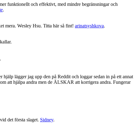
ig mer funktionellt och effektivt, med mindre begränsningar och
ie
.
et mera. Wesley Hsu. Titta här så fint!
arinatsyshkova
.
allar.
.
 hjälp lägger jag upp den på Reddit och loggar sedan in på ett annat
inte om att hjälpa andra men de ÄLSKAR att korrigera andra. Fungerar
id det första slaget.
Sidney
.