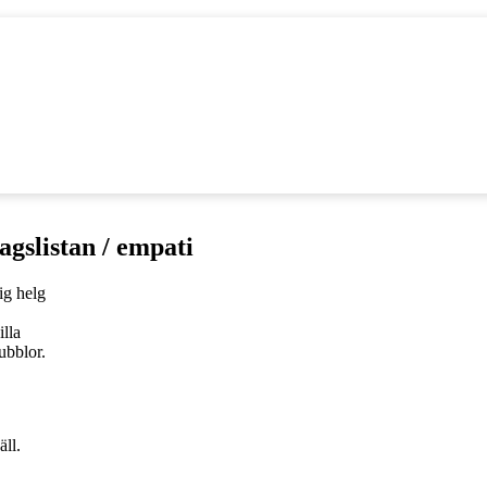
dagslistan / empati
illa
bblor.
ll.