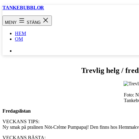
Hoppa
TANKEBUBBLOR
till
innehåll
MENY
STÄNG
HEM
OM
SÖK
…
Trevlig helg / fre
Foto: N
Tankebu
Fredagslistan
VECKANS TIPS:
Ny smak på pralinen Nöt-Crème Pumpapaj! Den finns hos Hemmakvä
VECKANS BÄSTA: