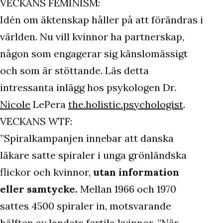
VECKANS FEMINISM:
Idén om äktenskap håller på att förändras i
världen. Nu vill kvinnor ha partnerskap,
någon som engagerar sig känslomässigt
och som är stöttande. Läs detta
intressanta inlägg hos psykologen Dr.
Nicole
LePera
the.holistic.psychologist
.
VECKANS WTF:
”Spiralkampanjen innebar att danska
läkare satte spiraler i unga grönländska
flickor och kvinnor,
utan information
eller samtycke.
Mellan 1966 och 1970
sattes 4500 spiraler in, motsvarande
hälften av landets fertila kvinnor. ”När