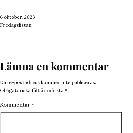
Publicerat
6 oktober, 2023
den
Kategoriserat
Fredagslistan
som
Lämna en kommentar
Din e-postadress kommer inte publiceras.
Obligatoriska fält är märkta
*
Kommentar
*