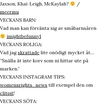
Jaxson, Khai-Leigh, McKaylah?
/
meermu
VECKANS BARN:
Vad man kan förvänta sig av småbarnsåren
imightbefunny1
VECKANS ROLIGA:
Vad jag
skrattade
lite onödigt mycket åt…
”Snälla ät inte korv som ni hittar ute på
marken.”
VECKANS INSTAGRAM-TIPS:
womensrights_news
till exempel den om
clitpit
!
VECKANS SÖTA: