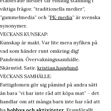
etablerade medier tar ensidig ställning i
viktiga frågor. ”traditionella medier”,
”gammelmedia” och ”
PK-media
” är svenska
synonymer.
VECKANS KUNSKAP:
Kunskap är makt. Var lite mera nyfiken på
vad som händer runt omkring dig!
Pandemin. Övervakningssamhälle.
Skärmtid. Satir.
kristian.hagglund
.
VECKANS SAMHÄLLE:
Fattigdomen gör sig påmind på andra sätt
än bara ”vi har inte råd att köpa mat” – det
handlar om att många barn inte har råd att
ha
hobbys och aktiviteter
. Framförallt