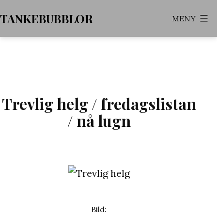
Hoppa
TANKEBUBBLOR
MENY
till
innehåll
Trevlig helg / fredagslistan
/ nå lugn
Bild: