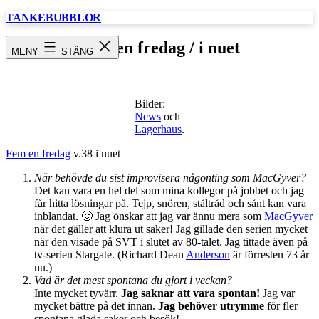
Hoppa
TANKEBUBBLOR
till
innehåll
Fem en fredag / i nuet
MENY
STÄNG
Bilder:
News
och
Lagerhaus
.
Fem en fredag
v.38 i nuet
När behövde du sist improvisera någonting som MacGyver?
Det kan vara en hel del som mina kollegor på jobbet och jag
får hitta lösningar på. Tejp, snören, ståltråd och sånt kan vara
inblandat. 🙂 Jag önskar att jag var ännu mera som
MacGyver
när det gäller att klura ut saker! Jag gillade den serien mycket
när den visade på SVT i slutet av 80-talet. Jag tittade även på
tv-serien Stargate. (Richard Dean
Anderson
är förresten 73 år
nu.)
Vad är det mest spontana du gjort i veckan?
Inte mycket tyvärr.
Jag saknar att vara spontan!
Jag var
mycket bättre på det innan.
Jag behöver utrymme
för fler
spontana glada saker och besök!