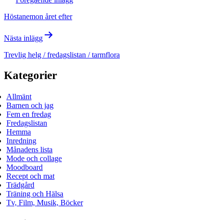
Höstanemon året efter
Nästa inlägg
Trevlig helg / fredagslistan / tarmflora
Kategorier
Allmänt
Barnen och jag
Fem en fredag
Fredagslistan
Hemma
Inredning
Månadens lista
Mode och collage
Moodboard
Recept och mat
Trädgård
Träning och Hälsa
Tv, Film, Musik, Böcker