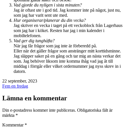
Vad gjorde du nyligen i sista minuten?
Jag är oftast ute i god tid. Jag kommer inte på något, just nu,
som jag har varit sent ute med.
Hur organiserar/planerar du din vecka?
Jag skriver en vecka i taget på ett veckoblock från Lagerhaus
som jag har i köket. Resten har jag i min kalender i
mobiltelefonen.
Vad ger dig tunghäfta?
När jag får frågor som jag inte är förberedd på.
Eller när det gäller frågor som anstränger mitt korttidsminne.
Jag släpper saker på en gång och tar mig an nästa verkar det
som. Jag behöver liksom inte komma ihåg vad jag åt till
middag i förrgår eller vilket ordernummer jag nyss skrev in i
datorn.
Publicerat
22 september, 2023
den
Kategoriserat
Fem en fredag
som
Lämna en kommentar
Din e-postadress kommer inte publiceras.
Obligatoriska fält är
märkta
*
Kommentar
*