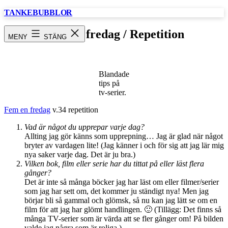
Hoppa
TANKEBUBBLOR
till
innehåll
Fem en fredag / Repetition
MENY
STÄNG
Blandade
tips på
tv-serier.
Fem en fredag
v.34 repetition
Vad är något du upprepar varje dag?
Allting jag gör känns som upprepning… Jag är glad när något
bryter av vardagen lite! (Jag känner i och för sig att jag lär mig
nya saker varje dag. Det är ju bra.)
Vilken bok, film eller serie har du tittat på eller läst flera
gånger?
Det är inte så många böcker jag har läst om eller filmer/serier
som jag har sett om, det kommer ju ständigt nya! Men jag
börjar bli så gammal och glömsk, så nu kan jag lätt se om en
film för att jag har glömt handlingen. 🙂 (Tillägg: Det finns så
många TV-serier som är värda att se fler gånger om! På bilden
valde jag några som är roliga.)