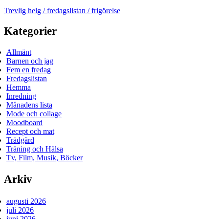
Trevlig helg / fredagslistan / frigörelse
Kategorier
Allmänt
Barnen och jag
Fem en fredag
Fredagslistan
Hemma
Inredning
Månadens lista
Mode och collage
Moodboard
Recept och mat
Trädgård
Träning och Hälsa
Tv, Film, Musik, Böcker
Arkiv
augusti 2026
juli 2026
juni 2026