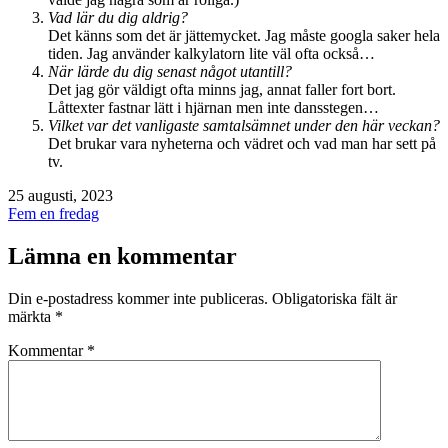
Vad lär du dig aldrig?
Det känns som det är jättemycket. Jag måste googla saker hela
tiden. Jag använder kalkylatorn lite väl ofta också…
När lärde du dig senast något utantill?
Det jag gör väldigt ofta minns jag, annat faller fort bort.
Låttexter fastnar lätt i hjärnan men inte dansstegen…
Vilket var det vanligaste samtalsämnet under den här veckan?
Det brukar vara nyheterna och vädret och vad man har sett på
tv.
Publicerat
25 augusti, 2023
den
Kategoriserat
Fem en fredag
som
Lämna en kommentar
Din e-postadress kommer inte publiceras.
Obligatoriska fält är
märkta
*
Kommentar
*