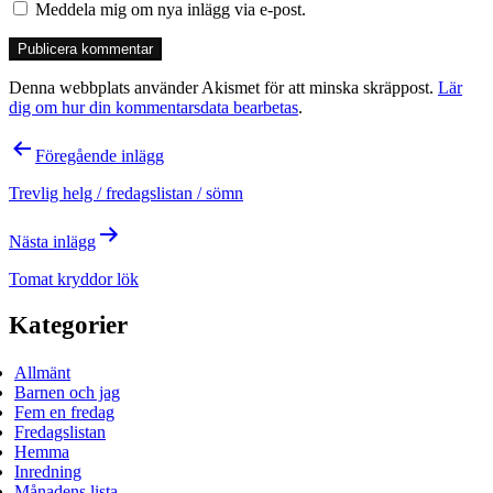
Meddela mig om nya inlägg via e-post.
Denna webbplats använder Akismet för att minska skräppost.
Lär
dig om hur din kommentarsdata bearbetas
.
Inläggsnavigering
Föregående inlägg
Trevlig helg / fredagslistan / sömn
Nästa inlägg
Tomat kryddor lök
Kategorier
Allmänt
Barnen och jag
Fem en fredag
Fredagslistan
Hemma
Inredning
Månadens lista