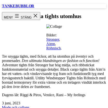
Hoppa
TANKEBUBBLOR
till
innehåll
Svarta tights utomhus
MENY
STÄNG
Bilder:
Stronger
,
Aimn
,
Röhnisch
.
Tre snygga tights, med fickor, att ha utomhus på äventyr och
promenader.
Den ultimata blandningen av fashion och function!
Adventure tights från Stronger har hög midja, och ribbstickat
funktionsmaterial och snygga detaljer. Black cargo tights från Aim’n
har ett vatten- och vindavvisande tyg fram och funktionellt tyg med
fyrvägsstretch baktill. Utility Windstopper Tights från Röhnisch med
borstad termojersey för extra värme och en trelagers vindtät interlock
på den övre delen av frambenet.
Dagens låt: Riggi & Piros, Veniice, Rani – My feelings
Publicerat
3 juni, 2023
den
Kategoriserat
Mode och collage