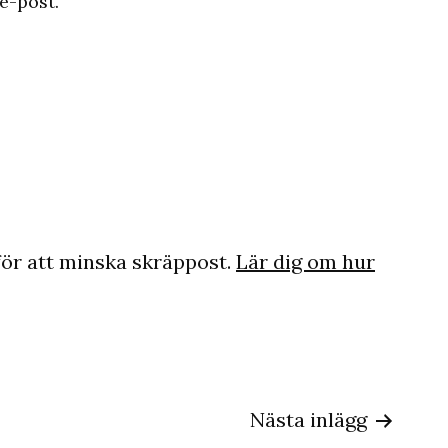
e-post.
ör att minska skräppost.
Lär dig om hur
ing
Nästa inlägg