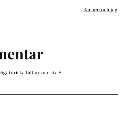
Kategoriserat
Barnen och jag
som
mentar
ligatoriska fält är märkta
*