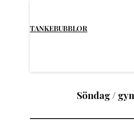
Hoppa
till
innehåll
TANKEBUBBLOR
Söndag / gym