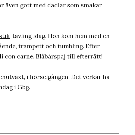
 var även gott med dadlar som smakar
tik
-tävling idag. Hon kom hem med en
tående, trampett och tumbling. Efter
i con carne. Blåbärspaj till efterrätt!
benutväxt, i hörselgången. Det verkar ha
ndag i Gbg.