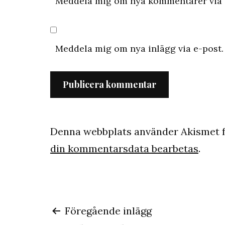
Meddela mig om nya kommentarer via 
Meddela mig om nya inlägg via e-post.
Denna webbplats använder Akismet f
din kommentarsdata bearbetas
.
Inläggsnaviger
Föregående inlägg