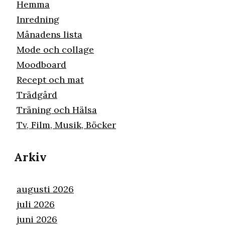
Hemma
Inredning
Månadens lista
Mode och collage
Moodboard
Recept och mat
Trädgård
Träning och Hälsa
Tv, Film, Musik, Böcker
Arkiv
augusti 2026
juli 2026
juni 2026