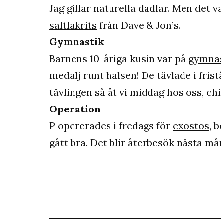
Jag gillar naturella dadlar. Men det
saltlakrits
från Dave & Jon’s.
Gymnastik
Barnens 10-åriga kusin var på
gymnas
medalj runt halsen! De tävlade i fris
tävlingen så åt vi middag hos oss, chil
Operation
P opererades i fredags för
exostos
, 
gått bra. Det blir återbesök nästa må