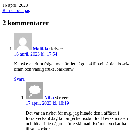
Publicerat
16 april, 2023
den
Kategoriserat
Barnen och jag
som
2 kommentarer
Matilda
skriver:
16 april, 2023 kl. 17:54
Kanske en dum fråga, men är det någon skillnad på den bowl-
kräm och vanlig frukt-/bärkräm?
Svara
Nilla
skriver:
17 april, 2023 kl. 18:19
Det var en nyhet för mig, jag hittade den i affären i
förra veckan! Jag kollar på hemsidan för Kiviks musteri
och hittar inte någon större skillnad. Krämen verkar ha
tillsatt socker.