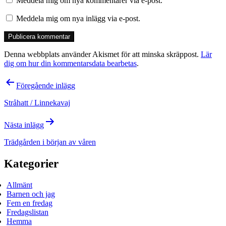
Meddela mig om nya kommentarer via e-post.
Meddela mig om nya inlägg via e-post.
Denna webbplats använder Akismet för att minska skräppost.
Lär
dig om hur din kommentarsdata bearbetas
.
Inläggsnavigering
Föregående inlägg
Stråhatt / Linnekavaj
Nästa inlägg
Trädgården i början av våren
Kategorier
Allmänt
Barnen och jag
Fem en fredag
Fredagslistan
Hemma