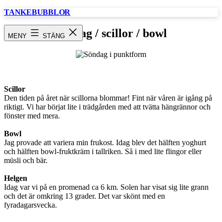
Hoppa
TANKEBUBBLOR
till
innehåll
Söndag / scillor / bowl
MENY
STÄNG
Scillor
Den tiden på året när scillorna blommar! Fint när våren är igång på
riktigt. Vi har börjat lite i trädgården med att tvätta hängrännor och
fönster med mera.
Bowl
Jag provade att variera min frukost. Idag blev det hälften yoghurt
och hälften bowl-fruktkräm i tallriken. Så i med lite flingor eller
müsli och bär.
Helgen
Idag var vi på en promenad ca 6 km. Solen har visat sig lite grann
och det är omkring 13 grader. Det var skönt med en
fyradagarsvecka.