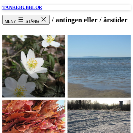
Hoppa
TANKEBUBBLOR
till
innehåll
Fem en fredag / antingen eller / årstider
MENY
STÄNG