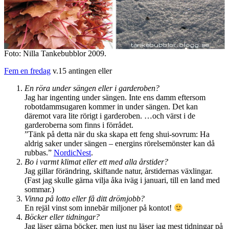
Foto: Nilla Tankebubblor 2009.
Fem en fredag
v.15 antingen eller
En röra under sängen eller i garderoben?
Jag har ingenting under sängen. Inte ens damm eftersom
robotdammsugaren kommer in under sängen. Det kan
däremot vara lite rörigt i garderoben. …och värst i de
garderoberna som finns i förrådet.
”Tänk på detta när du ska skapa ett feng shui-sovrum: Ha
aldrig saker under sängen – energins rörelsemönster kan då
rubbas.”
NordicNest
.
Bo i varmt klimat eller ett med alla årstider?
Jag gillar förändring, skiftande natur, årstidernas växlingar.
(Fast jag skulle gärna vilja åka iväg i januari, till en land med
sommar.)
Vinna på lotto eller få ditt drömjobb?
En rejäl vinst som innebär miljoner på kontot!
Böcker eller tidningar?
Jag läser gärna böcker, men just nu läser jag mest tidningar på