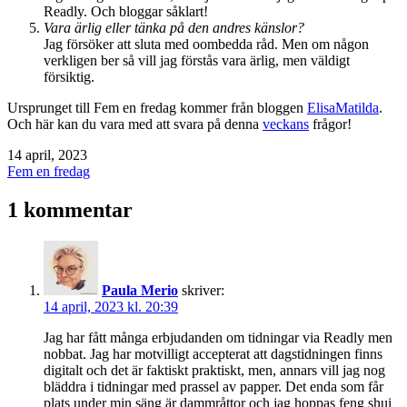
Readly. Och bloggar såklart!
Vara ärlig eller tänka på den andres känslor?
Jag försöker att sluta med oombedda råd. Men om någon
verkligen ber så vill jag förstås vara ärlig, men väldigt
försiktig.
Ursprunget till Fem en fredag kommer från bloggen
ElisaMatilda
.
Och här kan du vara med att svara på denna
veckans
frågor!
Publicerat
14 april, 2023
den
Kategoriserat
Fem en fredag
som
1 kommentar
Paula Merio
skriver:
14 april, 2023 kl. 20:39
Jag har fått många erbjudanden om tidningar via Readly men
nobbat. Jag har motvilligt accepterat att dagstidningen finns
digitalt och det är faktiskt praktiskt, men, annars vill jag nog
bläddra i tidningar med prassel av papper. Det enda som får
plats under min säng är dammråttor och jag hoppas feng shui