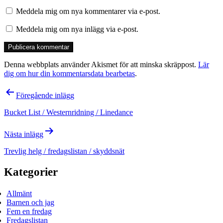
Meddela mig om nya kommentarer via e-post.
Meddela mig om nya inlägg via e-post.
Denna webbplats använder Akismet för att minska skräppost.
Lär
dig om hur din kommentarsdata bearbetas
.
Inläggsnavigering
Föregående inlägg
Bucket List / Westernridning / Linedance
Nästa inlägg
Trevlig helg / fredagslistan / skyddsnät
Kategorier
Allmänt
Barnen och jag
Fem en fredag
Fredagslistan