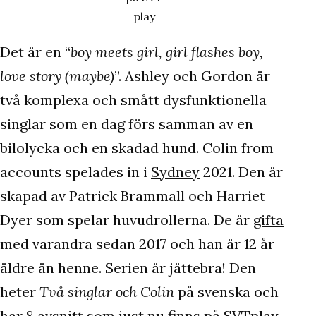
play
Det är en “
boy meets girl, girl flashes boy,
love story (maybe)
”. Ashley och Gordon är
två komplexa och smått dysfunktionella
singlar som en dag förs samman av en
bilolycka och en skadad hund. Colin from
accounts spelades in i
Sydney
2021. Den är
skapad av Patrick Brammall och Harriet
Dyer som spelar huvudrollerna. De är
gifta
med varandra sedan 2017 och han är 12 år
äldre än henne. Serien är jättebra! Den
heter
Två singlar och Colin
på svenska och
har 8 avsnitt som just nu finns på
SVTplay
.