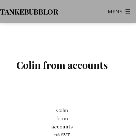
Hoppa
TANKEBUBBLOR
MENY
till
innehåll
Colin from accounts
Colin
from
accounts
på SVT