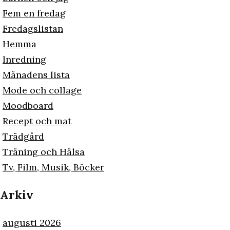
Fem en fredag
Fredagslistan
Hemma
Inredning
Månadens lista
Mode och collage
Moodboard
Recept och mat
Trädgård
Träning och Hälsa
Tv, Film, Musik, Böcker
Arkiv
augusti 2026