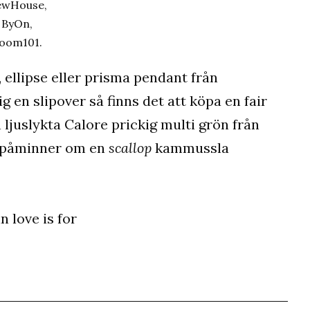
wHouse,
ByOn,
oom101.
 ellipse eller prisma pendant från
g en slipover så finns det att köpa en fair
n ljuslykta Calore prickig multi grön från
n påminner om en
scallop
kammussla
n love is for