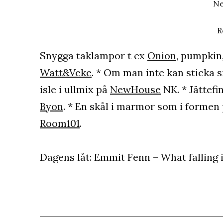
Ne
R
Snygga taklampor t ex
Onion
, pumpkin,
Watt&Veke
. * Om man inte kan sticka si
isle i ullmix på
NewHouse
NK. * Jättefi
Byon
. * En skål i marmor som i forme
Room101
.
Dagens låt: Emmit Fenn – What falling i