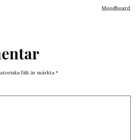
Kategoriserat
Moodboard
som
entar
atoriska fält är märkta
*