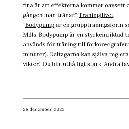
fina är att effekterna kommer oavsett 
gången man tränar.”
Träningilivet
.
”
Bodypump
är en gruppträningsform so
Mills. Bodypump är en styrkeinriktad t
används för träning till förkoreografer
minuter). Deltagarna kan själva reglera
vikter.” Du blir uthålligt stark. Andra 
Publicerat
28 december, 2022
den