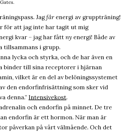
Gates.
träningspass. Jag
får
energi av gruppträning!
för att jag inte har tagit ut mig
energi kvar – jag har fått
ny
energi! Både av
a tillsammans i grupp.
 känna lycka och styrka, och de har även en
 binder till sina receptorer i hjärnan
min, vilket är en del av belöningssystemet
 av den endorfinfrisättning som sker vid
eva denna.”
Intensivekost
.
drenalin och endorfin på minnet. De tre
dan endorfin är ett hormon. När man är
 stor påverkan på vårt välmående. Och det