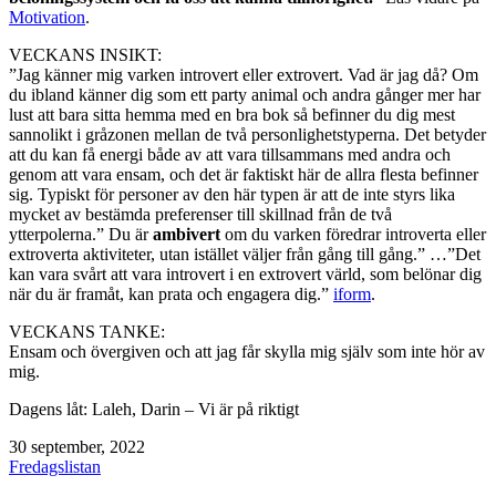
Motivation
.
VECKANS INSIKT:
”Jag känner mig varken introvert eller extrovert. Vad är jag då? Om
du ibland känner dig som ett party animal och andra gånger mer har
lust att bara sitta hemma med en bra bok så befinner du dig mest
sannolikt i gråzonen mellan de två personlighetstyperna. Det betyder
att du kan få energi både av att vara tillsammans med andra och
genom att vara ensam, och det är faktiskt här de allra flesta befinner
sig. Typiskt för personer av den här typen är att de inte styrs lika
mycket av bestämda preferenser till skillnad från de två
ytterpolerna.” Du är
ambivert
om du varken föredrar introverta eller
extroverta aktiviteter, utan istället väljer från gång till gång.” …”Det
kan vara svårt att vara introvert i en extrovert värld, som belönar dig
när du är framåt, kan prata och engagera dig.”
iform
.
VECKANS TANKE:
Ensam och övergiven och att jag får skylla mig själv som inte hör av
mig.
Dagens låt: Laleh, Darin – Vi är på riktigt
Publicerat
30 september, 2022
den
Kategoriserat
Fredagslistan
som