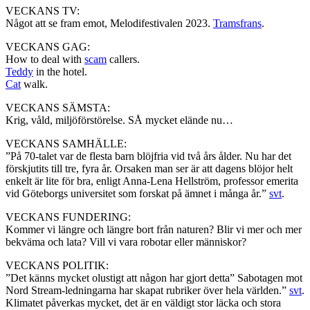
VECKANS TV:
Något att se fram emot, Melodifestivalen 2023.
Tramsfrans
.
VECKANS GAG:
How to deal with
scam
callers.
Teddy
in the hotel.
Cat
walk.
VECKANS SÄMSTA:
Krig, våld, miljöförstörelse. SÅ mycket elände nu…
VECKANS SAMHÄLLE:
”På 70-talet var de flesta barn blöjfria vid två års ålder. Nu har det
förskjutits till tre, fyra år. Orsaken man ser är att dagens blöjor helt
enkelt är lite för bra, enligt Anna-Lena Hellström, professor emerita
vid Göteborgs universitet som forskat på ämnet i många år.”
svt
.
VECKANS FUNDERING:
Kommer vi längre och längre bort från naturen? Blir vi mer och mer
bekväma och lata? Vill vi vara robotar eller människor?
VECKANS POLITIK:
”Det känns mycket olustigt att någon har gjort detta” Sabotagen mot
Nord Stream-ledningarna har skapat rubriker över hela världen.”
svt
.
Klimatet påverkas mycket, det är en väldigt stor läcka och stora