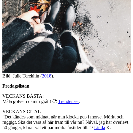
Bild: Julie Terekhin (
2018
).
Fredagslistan
VECKANS BÄSTA:
Måla golvet i damm-grått! 🙂
Trendenser
.
VECKANS CITAT:
”Det kändes som midnatt när min klocka pep i morse. Mörkt och
ruggigt. Ska det vara så här fram till vår nu? Nåväl, jag har överlevt
50 gånger, klarar väl ett par mörka årstider till.” /
Linda
K.