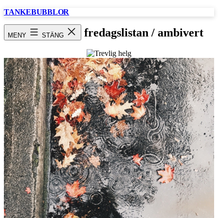
Hoppa
TANKEBUBBLOR
till
innehåll
Trevlig helg / fredagslistan / ambivert
MENY
STÄNG