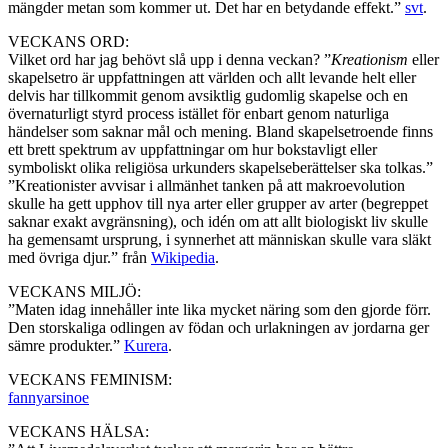
mängder metan som kommer ut. Det har en betydande effekt.”
svt
.
VECKANS ORD:
Vilket ord har jag behövt slå upp i denna veckan? ”
Kreationism
eller
skapelsetro är uppfattningen att världen och allt levande helt eller
delvis har tillkommit genom avsiktlig gudomlig skapelse och en
övernaturligt styrd process istället för enbart genom naturliga
händelser som saknar mål och mening. Bland skapelsetroende finns
ett brett spektrum av uppfattningar om hur bokstavligt eller
symboliskt olika religiösa urkunders skapelseberättelser ska tolkas.”
”Kreationister avvisar i allmänhet tanken på att makroevolution
skulle ha gett upphov till nya arter eller grupper av arter (begreppet
saknar exakt avgränsning), och idén om att allt biologiskt liv skulle
ha gemensamt ursprung, i synnerhet att människan skulle vara släkt
med övriga djur.” från
Wikipedia
.
VECKANS MILJÖ:
”Maten idag innehåller inte lika mycket näring som den gjorde förr.
Den storskaliga odlingen av födan och urlakningen av jordarna ger
sämre produkter.”
Kurera
.
VECKANS FEMINISM:
fannyarsinoe
VECKANS HÄLSA: