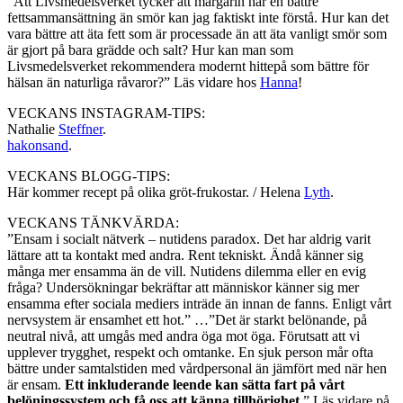
”Att Livsmedelsverket tycker att margarin har en bättre
fettsammansättning än smör kan jag faktiskt inte förstå. Hur kan det
vara bättre att äta fett som är processade än att äta vanligt smör som
är gjort på bara grädde och salt? Hur kan man som
Livsmedelsverket rekommendera modernt hittepå som bättre för
hälsan än naturliga råvaror?” Läs vidare hos
Hanna
!
VECKANS INSTAGRAM-TIPS:
Nathalie
Steffner
.
hakonsand
.
VECKANS BLOGG-TIPS:
Här kommer recept på olika gröt-frukostar. / Helena
Lyth
.
VECKANS TÄNKVÄRDA:
”Ensam i socialt nätverk – nutidens paradox. Det har aldrig varit
lättare att ta kontakt med andra. Rent tekniskt. Ändå känner sig
många mer ensamma än de vill. Nutidens dilemma eller en evig
fråga? Undersökningar bekräftar att människor känner sig mer
ensamma efter sociala mediers inträde än innan de fanns. Enligt vårt
nervsystem är ensamhet ett hot.” …”Det är starkt belönande, på
neutral nivå, att umgås med andra öga mot öga. Förutsatt att vi
upplever trygghet, respekt och omtanke. En sjuk person mår ofta
bättre under samtalstiden med vårdpersonal än jämfört med när hen
är ensam.
Ett inkluderande leende kan sätta fart på vårt
belöningssystem och få oss att känna tillhörighet.
” Läs vidare på