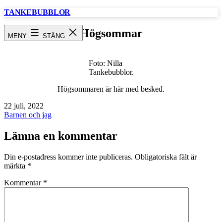
Hoppa
TANKEBUBBLOR
till
innehåll
Högsommar
MENY
STÄNG
Foto: Nilla
Tankebubblor.
Högsommaren är här med besked.
Publicerat
22 juli, 2022
den
Kategoriserat
Barnen och jag
som
Lämna en kommentar
Din e-postadress kommer inte publiceras.
Obligatoriska fält är
märkta
*
Kommentar
*