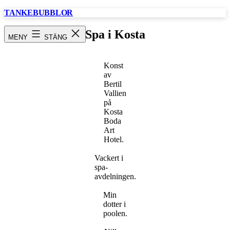
Hoppa
TANKEBUBBLOR
till
innehåll
Spa i Kosta
MENY
STÄNG
Konst
av
Bertil
Vallien
på
Kosta
Boda
Art
Hotel.
Vackert i
spa-
avdelningen.
Min
dotter i
poolen.