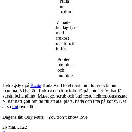
Nilla
in
action.
Vi hade
heldagslyx
med
frukost
och lunch-
buffé.
Pooler
utomhus
och
inomhus.
Heldagslyx på
Kosta
Boda Art Hotel med min dotter och min
mamma. Vi har ätit frukost och lunch-buffé på hotellet. Vi har fått
varsin behandling. Massage, scrub och bad resp. helkroppsmassage.
Vi har haft gott om tid till att äta, prata, bada och titta på konst. Det
är så
fint
överallt!
Dagens låt: Olly Murs – You don’t know love
Publicerat
26 maj, 2022