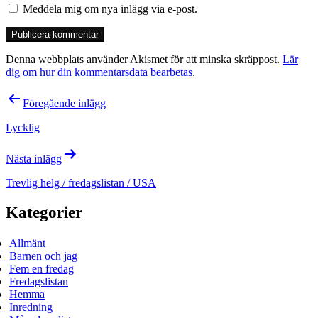
Meddela mig om nya inlägg via e-post.
Denna webbplats använder Akismet för att minska skräppost.
Lär
dig om hur din kommentarsdata bearbetas
.
Inläggsnavigering
Föregående inlägg
Lycklig
Nästa inlägg
Trevlig helg / fredagslistan / USA
Kategorier
Allmänt
Barnen och jag
Fem en fredag
Fredagslistan
Hemma
Inredning