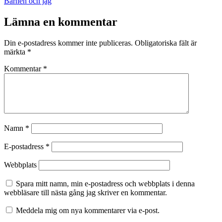
den
Kategoriserat
Barnen och jag
som
Lämna en kommentar
Din e-postadress kommer inte publiceras.
Obligatoriska fält är
märkta
*
Kommentar
*
Namn
*
E-postadress
*
Webbplats
Spara mitt namn, min e-postadress och webbplats i denna
webbläsare till nästa gång jag skriver en kommentar.
Meddela mig om nya kommentarer via e-post.