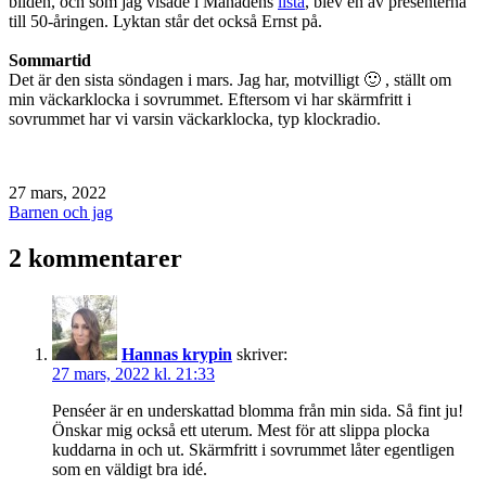
bilden, och som jag visade i Månadens
lista
, blev en av presenterna
till 50-åringen. Lyktan står det också Ernst på.
Sommartid
Det är den sista söndagen i mars. Jag har, motvilligt 🙂 , ställt om
min väckarklocka i sovrummet. Eftersom vi har skärmfritt i
sovrummet har vi varsin väckarklocka, typ klockradio.
Publicerat
27 mars, 2022
den
Kategoriserat
Barnen och jag
som
2 kommentarer
Hannas krypin
skriver:
27 mars, 2022 kl. 21:33
Penséer är en underskattad blomma från min sida. Så fint ju!
Önskar mig också ett uterum. Mest för att slippa plocka
kuddarna in och ut. Skärmfritt i sovrummet låter egentligen
som en väldigt bra idé.