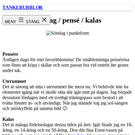
Hoppa
TANKEBUBBLOR
till
innehåll
Söndag / pensé / kalas
MENY
STÄNG
Penséer
Äntligen dags för min favoritblomma! De småblommiga penséerna
som finns att köpa i skålar och som passar bra vid entrén lite grann
under tak.
Uterummet
Det är säsong att sitta i uterummet lite mera nu. Vi behövde inte ha
elementet igång när vi skulle sitta där igår mitt på dagen. Jag började
dessutom lördagen med ett svettigt träningspass som bestod i att
tvätta fönster in- och utvändigt. När jag städade tog jag sol-sängen
och snöskyffeln på samma bild 🙂
Kalas
Det är många födelsedagar denna tiden på året. Igår firade jag en 18-
åring, en 14-åring och en 50-åring. Den där fina Ernst-vasen på