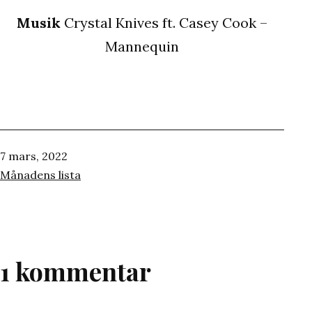
Musik
Crystal Knives ft. Casey Cook –
Mannequin
Publicerat
7 mars, 2022
den
Kategoriserat
Månadens lista
som
1 kommentar