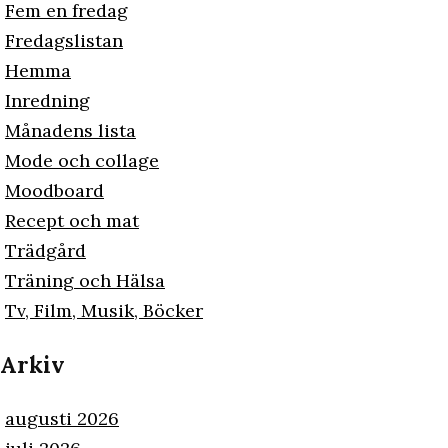
Fem en fredag
Fredagslistan
Hemma
Inredning
Månadens lista
Mode och collage
Moodboard
Recept och mat
Trädgård
Träning och Hälsa
Tv, Film, Musik, Böcker
Arkiv
augusti 2026