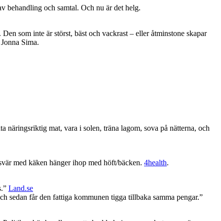
av behandling och samtal. Och nu är det helg.
 Den som inte är störst, bäst och vackrast – eller åtminstone skapar
 Jonna Sima.
 näringsriktig mat, vara i solen, träna lagom, sova på nätterna, och
esvär med käken hänger ihop med höft/bäcken.
4health
.
s.”
Land.se
, och sedan får den fattiga kommunen tigga tillbaka samma pengar.”