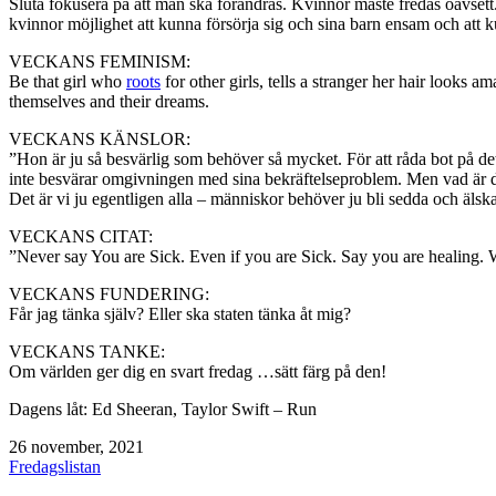
Sluta fokusera på att män ska förändras. Kvinnor måste fredas oavset
kvinnor möjlighet att kunna försörja sig och sina barn ensam och att 
VECKANS FEMINISM:
Be that girl who
roots
for other girls, tells a stranger her hair looks 
themselves and their dreams.
VECKANS KÄNSLOR:
”Hon är ju så besvärlig som behöver så mycket. För att råda bot på dett
inte besvärar omgivningen med sina bekräftelseproblem. Men vad är de
Det är vi ju egentligen alla – människor behöver ju bli sedda och äl
VECKANS CITAT:
”Never say You are Sick. Even if you are Sick. Say you are healing. 
VECKANS FUNDERING:
Får jag tänka själv? Eller ska staten tänka åt mig?
VECKANS TANKE:
Om världen ger dig en svart fredag …sätt färg på den!
Dagens låt: Ed Sheeran, Taylor Swift – Run
Publicerat
26 november, 2021
den
Kategoriserat
Fredagslistan
som