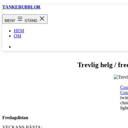
Hoppa
TANKEBUBBLOR
till
innehåll
MENY
STÄNG
HEM
OM
SÖK
…
Trevlig helg / fr
Cox
Cox
twin
clus
ligh
Fredagslistan
VECKANS BÄSTA: