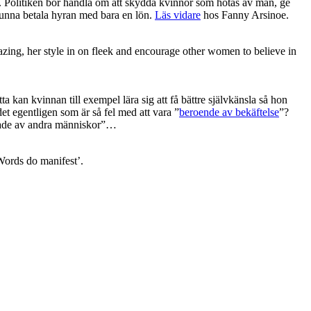
t. Politiken bör handla om att skydda kvinnor som hotas av män, ge
kunna betala hyran med bara en lön.
Läs vidare
hos Fanny Arsinoe.
amazing, her style in on fleek and encourage other women to believe in
a kan kvinnan till exempel lära sig att få bättre självkänsla så hon
t egentligen som är så fel med att vara ”
beroende av bekäftelse
”?
skade av andra människor”…
Words do manifest’.