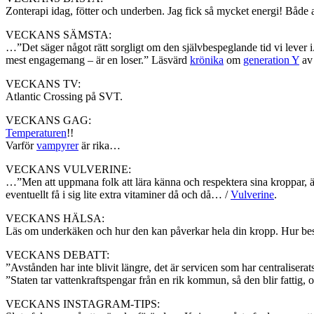
Zonterapi idag, fötter och underben. Jag fick så mycket energi! Både 
VECKANS SÄMSTA:
…”Det säger något rätt sorgligt om den självbespeglande tid vi lever i.
mest engagemang – är en loser.” Läsvärd
krönika
om
generation Y
av
VECKANS TV:
Atlantic Crossing på SVT.
VECKANS GAG:
Temperaturen
!!
Varför
vampyrer
är rika…
VECKANS VULVERINE:
…”Men att uppmana folk att lära känna och respektera sina kroppar, äta
eventuellt få i sig lite extra vitaminer då och då… /
Vulverine
.
VECKANS HÄLSA:
Läs om underkäken och hur den kan påverkar hela din kropp. Hur b
VECKANS DEBATT:
”Avstånden har inte blivit längre, det är servicen som har centraliserat
”Staten tar vattenkraftspengar från en rik kommun, så den blir fattig
VECKANS INSTAGRAM-TIPS: