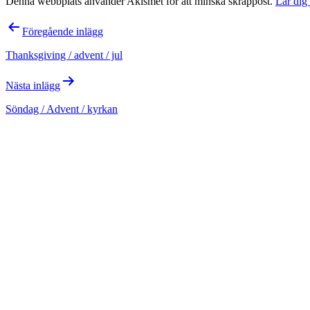
Denna webbplats använder Akismet för att minska skräppost.
Lär dig
Inläggsnavigering
Föregående inlägg
Thanksgiving / advent / jul
Nästa inlägg
Söndag / Advent / kyrkan