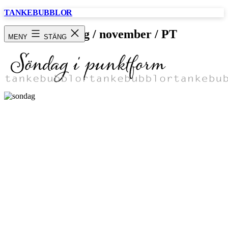
Hoppa
TANKEBUBBLOR
till
innehåll
Söndag / november / PT
MENY
STÄNG