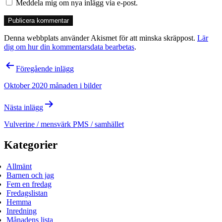
Meddela mig om nya inlägg via e-post.
Denna webbplats använder Akismet för att minska skräppost.
Lär
dig om hur din kommentarsdata bearbetas
.
Inläggsnavigering
Föregående inlägg
Oktober 2020 månaden i bilder
Nästa inlägg
Vulverine / mensvärk PMS / samhället
Kategorier
Allmänt
Barnen och jag
Fem en fredag
Fredagslistan
Hemma
Inredning
Månadens lista