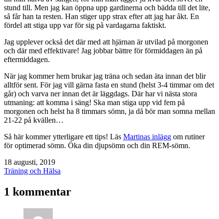
stund till. Men jag kan öppna upp gardinerna och bädda till det lite,
så får han ta resten. Han stiger upp strax efter att jag har åkt. En
fördel att stiga upp var för sig på vardagarna faktiskt.
Jag upplever också det där med att hjärnan är utvilad på morgonen
och där med effektivare! Jag jobbar bättre för förmiddagen än på
eftermiddagen.
När jag kommer hem brukar jag träna och sedan äta innan det blir
alltför sent. För jag vill gärna fasta en stund (helst 3-4 timmar om det
går) och varva ner innan det är läggdags. Där har vi nästa stora
utmaning: att komma i säng! Ska man stiga upp vid fem på
morgonen och helst ha 8 timmars sömn, ja då bör man somna mellan
21-22 på kvällen…
Så här kommer ytterligare ett tips! Läs
Martinas inlägg
om rutiner
för optimerad sömn. Öka din djupsömn och din REM-sömn.
Publicerat
18 augusti, 2019
den
Kategoriserat
Träning och Hälsa
som
1 kommentar