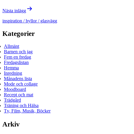
Nästa inlägg
inspiration / hyllor / glasvägg
Kategorier
Allmänt
Barnen och jag
Fem en fredag
Fredagslistan
Hemma
Inredning
Månadens lista
Mode och collage
Moodboard
Recept och mat
Trädgård
Träning och Hälsa
Tv, Film, Musik, Böcker
Arkiv