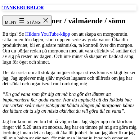
Hoppa
TANKEBUBBLOR
till
innehåll
Morgonrutiner / välmående / sömn
MENY
STÄNG
Ett tips! Se
Hildurs YouTube-klipp
om att skapa en morgonrutin,
sätta tonen för dagen, starta upp en serie av goda vanor. Öka din
produktivitet, bli en gladare människa, ta kontroll över din morgon.
Om du börjar redan på morgonen med att vara effektiv så smittar det
av sig på resten av dagen. Och inte minst så skapar en bäddad säng
lugn för ögat och sinnet.
Det där sista om att stökiga miljöer skapar stress känns viktigt tycker
jag. Jag upplever mig själv mycket lugnare och tillfreds om jag har
det städat och organiserat runt omkring mig.
”En god vana som får dig att må bra gör det lättare att
implementera fler goda vanor. När du upptäckt att det faktiskt inte
var varken svårt eller jobbigt att bädda sängen på morgonen känns
det lättare att ta sig an nästa aktivitet du vill göra till en vana”
.
Jag har kommit en bra bit på väg redan. Jag stiger upp när klockan
ringer vid 5.20 utan att snooza. Jag har en timme på mig att göra mig
iordning innan det är dags att åka till jobbet. Innan jag åker fixar jag
till min halva av sängen, för min man ligger ju kvar och sover en