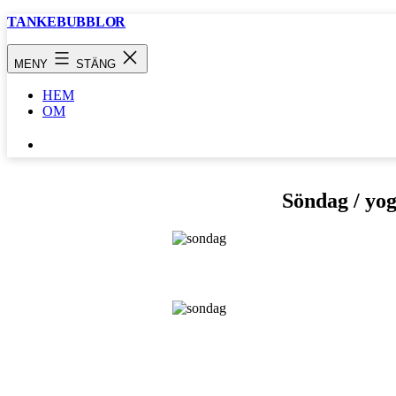
Hoppa
TANKEBUBBLOR
till
innehåll
MENY
STÄNG
HEM
OM
SÖK
…
Söndag / yog