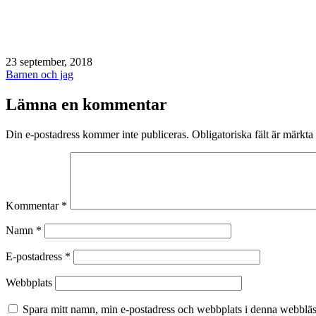
Publicerat
23 september, 2018
den
Kategoriserat
Barnen och jag
som
Lämna en kommentar
Din e-postadress kommer inte publiceras.
Obligatoriska fält är märkta
Kommentar
*
Namn
*
E-postadress
*
Webbplats
Spara mitt namn, min e-postadress och webbplats i denna webbläsa