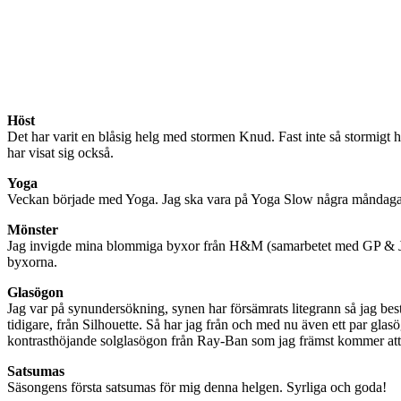
Höst
Det har varit en blåsig helg med stormen Knud. Fast inte så stormigt hä
har visat sig också.
Yoga
Veckan började med Yoga. Jag ska vara på Yoga Slow några måndagar
Mönster
Jag invigde mina blommiga byxor från H&M (samarbetet med GP & J 
byxorna.
Glasögon
Jag var på synundersökning, synen har försämrats litegrann så jag be
tidigare, från Silhouette. Så har jag från och med nu även ett par gla
kontrasthöjande solglasögon från Ray-Ban som jag främst kommer att 
Satsumas
Säsongens första satsumas för mig denna helgen. Syrliga och goda!