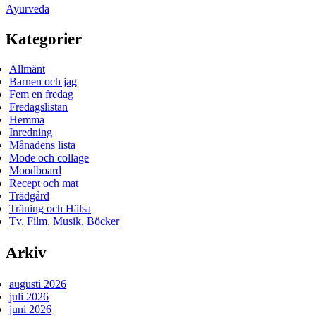
Ayurveda
Kategorier
Allmänt
Barnen och jag
Fem en fredag
Fredagslistan
Hemma
Inredning
Månadens lista
Mode och collage
Moodboard
Recept och mat
Trädgård
Träning och Hälsa
Tv, Film, Musik, Böcker
Arkiv
augusti 2026
juli 2026
juni 2026