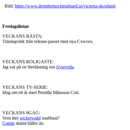
Bild:
https://www.dromhemochtradgard.se/victoria-skoglund
Fredagslistan
VECKANS BÄSTA:
Träningvärk från release-passet med nya Cxworx.
VECKANS ROLIGASTE:
Jag var på en föreläsning om
Ayurveda
.
VECKANS TV-SERIE:
Idag om ett år med Pernilla Månsson Colt.
VECKANS 9GAG:
Vem äter
sockervadd
snabbast?
Gamla
skämt håller än.