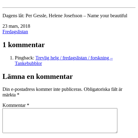
Dagens låt: Per Gessle, Helene Josefsson – Name your beautiful
Publicerat
23 mars, 2018
den
Kategoriserat
Fredagslistan
som
1 kommentar
Pingback:
Trevlig helg / fredagslistan / forskning –
Tankebubblor
Lämna en kommentar
Din e-postadress kommer inte publiceras.
Obligatoriska fält är
märkta
*
Kommentar
*