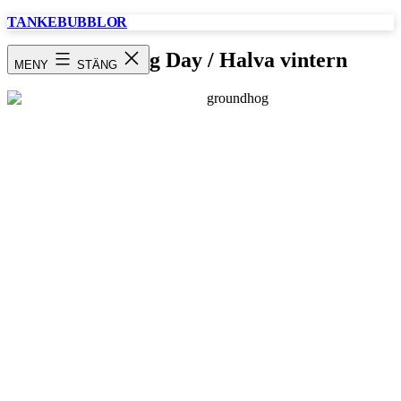
Hoppa
TANKEBUBBLOR
till
innehåll
Groundhog Day / Halva vintern
MENY
STÄNG