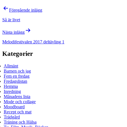
Inläggsnavigering
Föregående inlägg
Så är livet
Nästa inlägg
Melodifestivalen 2017 deltävling 1
Kategorier
Allmänt
Barnen och jag
Fem en fredag
Fredagslistan
Hemma
Inredning
Månadens lista
Mode och collage
Moodboard
Recept och mat
Trädgård
Träning och Hälsa