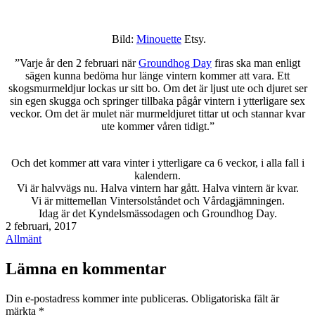
Bild:
Minouette
Etsy.
”Varje år den 2 februari när
Groundhog Day
firas ska man enligt
sägen kunna bedöma hur länge vintern kommer att vara. Ett
skogsmurmeldjur lockas ur sitt bo. Om det är ljust ute och djuret ser
sin egen skugga och springer tillbaka pågår vintern i ytterligare sex
veckor. Om det är mulet när murmeldjuret tittar ut och stannar kvar
ute kommer våren tidigt.”
Och det kommer att vara vinter i ytterligare ca 6 veckor, i alla fall i
kalendern.
Vi är halvvägs nu. Halva vintern har gått. Halva vintern är kvar.
Vi är mittemellan Vintersolståndet och Vårdagjämningen.
Idag är det Kyndelsmässodagen och Groundhog Day.
Publicerat
2 februari, 2017
den
Kategoriserat
Allmänt
som
Lämna en kommentar
Din e-postadress kommer inte publiceras.
Obligatoriska fält är
märkta
*