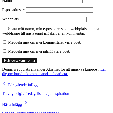
Namn
*
E-postadress
*
Webbplats
Spara mitt namn, min e-postadress och webbplats i denna
webbläsare till nästa gång jag skriver en kommentar.
Meddela mig om nya kommentarer via e-post.
Meddela mig om nya inlägg via e-post.
Denna webbplats använder Akismet för att minska skräppost.
Lär
dig om hur din kommentarsdata bearbetas
.
Inläggsnavigering
Föregående inlägg
Trevlig helg! / fredagslistan / julinspiration
Nästa inlägg