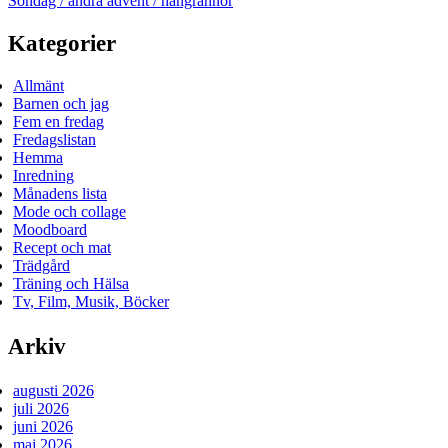
Söndag / andra advent / hängrännor
Kategorier
Allmänt
Barnen och jag
Fem en fredag
Fredagslistan
Hemma
Inredning
Månadens lista
Mode och collage
Moodboard
Recept och mat
Trädgård
Träning och Hälsa
Tv, Film, Musik, Böcker
Arkiv
augusti 2026
juli 2026
juni 2026
maj 2026