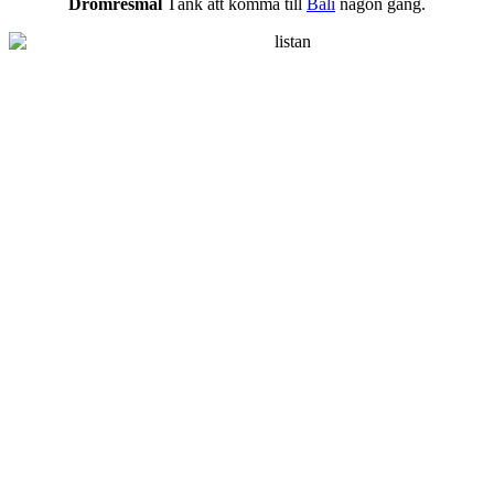
Drömresmål
Tänk att komma till
Bali
någon gång.