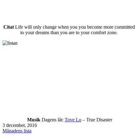
Citat
Life will only change when you you become more committed
to your dreams than you are to your comfort zone.
Musik
Dagens låt:
Tove Lo
– True Disaster
Publicerat
3 december, 2016
den
Kategoriserat
Månadens lista
som