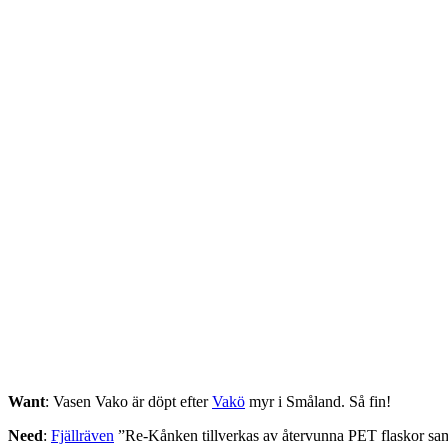
Want
: Vasen Vako är döpt efter
Vakö
myr i Småland. Så fin!
Need
:
Fjällräven
”Re-Kånken tillverkas av återvunna PET flaskor samt 