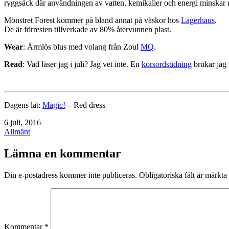
ryggsäck där användningen av vatten, kemikalier och energi minskar r
Mönstret Forest kommer på bland annat på väskor hos
Lagerhaus
.
De är förresten tillverkade av 80% återvunnen plast.
Wear
: Ärmlös blus med volang från Zoul
MQ
.
Read
: Vad läser jag i juli? Jag vet inte. En
korsordstidning
brukar jag i
Dagens låt:
Magic!
– Red dress
Publicerat
6 juli, 2016
den
Kategoriserat
Allmänt
som
Lämna en kommentar
Din e-postadress kommer inte publiceras.
Obligatoriska fält är märkta
Kommentar
*