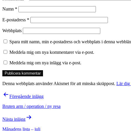
Namn
*
E-postadress
*
Webbplats
Spara mitt namn, min e-postadress och webbplats i denna webbläsa
Meddela mig om nya kommentarer via e-post.
Meddela mig om nya inlägg via e-post.
Denna webbplats använder Akismet för att minska skräppost.
Lär dig
Inläggsnavigering
Föregående inlägg
Bruten arm / operation / ny resa
Nästa inlägg
Månadens lista – juli