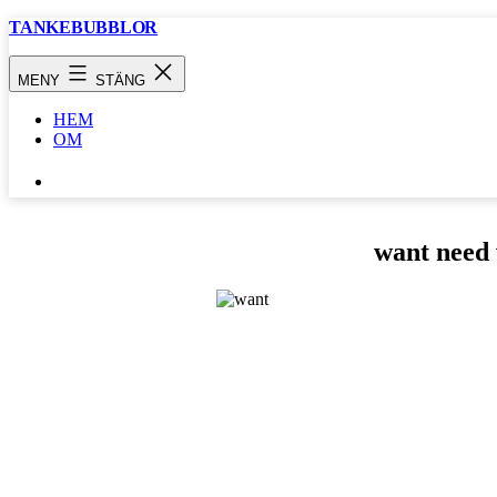
Hoppa
TANKEBUBBLOR
till
innehåll
MENY
STÄNG
HEM
OM
SÖK
…
want need