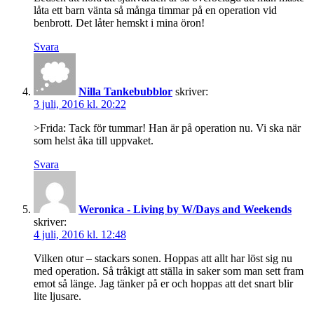
låta ett barn vänta så många timmar på en operation vid
benbrott. Det låter hemskt i mina öron!
Svara
Nilla Tankebubblor
skriver:
3 juli, 2016 kl. 20:22
>Frida: Tack för tummar! Han är på operation nu. Vi ska när
som helst åka till uppvaket.
Svara
Weronica - Living by W/Days and Weekends
skriver:
4 juli, 2016 kl. 12:48
Vilken otur – stackars sonen. Hoppas att allt har löst sig nu
med operation. Så tråkigt att ställa in saker som man sett fram
emot så länge. Jag tänker på er och hoppas att det snart blir
lite ljusare.