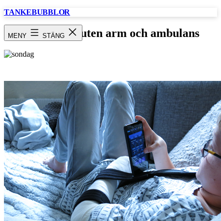
Hoppa
TANKEBUBBLOR
till
innehåll
Söndag / bruten arm och ambulans
MENY
STÄNG