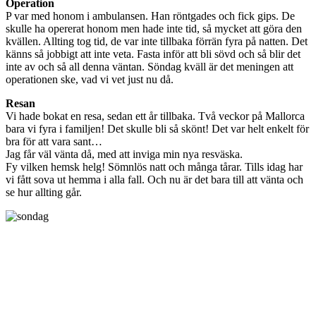
Operation
P var med honom i ambulansen. Han röntgades och fick gips. De
skulle ha opererat honom men hade inte tid, så mycket att göra den
kvällen. Allting tog tid, de var inte tillbaka förrän fyra på natten. Det
känns så jobbigt att inte veta. Fasta inför att bli sövd och så blir det
inte av och så all denna väntan. Söndag kväll är det meningen att
operationen ske, vad vi vet just nu då.
Resan
Vi hade bokat en resa, sedan ett år tillbaka. Två veckor på Mallorca
bara vi fyra i familjen! Det skulle bli så skönt! Det var helt enkelt för
bra för att vara sant…
Jag får väl vänta då, med att inviga min nya resväska.
Fy vilken hemsk helg! Sömnlös natt och många tårar. Tills idag har
vi fått sova ut hemma i alla fall. Och nu är det bara till att vänta och
se hur allting går.