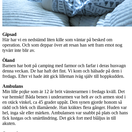
Gipsad
Här har vi en nedstämd liten kille som väntar på besked om
operation. Och som deppar över att resan han sett fram emot nog
tyvärr inte blir av.
Öland
Barnen har bott på camping med farmor och farfar i deras husvagn
denna veckan. De har haft det fint. Vi kom och hälsade på dem i
fredags. Efter vi hade ätit gick lilleman iväg själv till hoppkudden.
Ambulans
Min lille pojke som är 12 år bröt vänsterarmen i fredags kväll. Det
var hemskt! Båda benen i underarmen var helt av och armen stod i
en otäck vinkel, ca 45 grader uppåt. Den synen gjorde honom så
rädd och blek och illamående. Han kräktes flera gånger. Huden var
hel, inga sår eller märken. Ambulansen var snabbt på plats och hans
fick lustgas och smärtlindring. Det gick fort med blåljus in till
akuten.