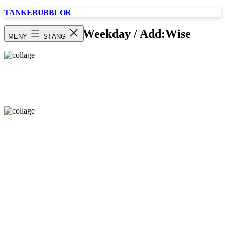
Hoppa
TANKEBUBBLOR
till
innehåll
Collage / Weekday / Add:Wise
MENY
STÄNG