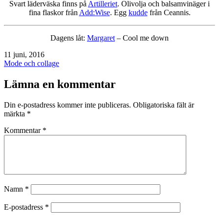
Svart läderväska finns på
Artilleriet
. Olivolja och balsamvinäger i
fina flaskor från
Add:Wise
. Egg
kudde
från Ceannis.
Dagens låt:
Margaret
– Cool me down
Publicerat
11 juni, 2016
den
Kategoriserat
Mode och collage
som
Lämna en kommentar
Din e-postadress kommer inte publiceras.
Obligatoriska fält är
märkta
*
Kommentar
*
Namn
*
E-postadress
*