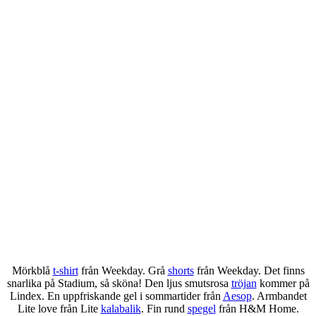
Mörkblå
t-shirt
från Weekday. Grå
shorts
från Weekday. Det finns
snarlika på Stadium, så sköna! Den ljus smutsrosa
tröjan
kommer på
Lindex. En uppfriskande gel i sommartider från
Aesop
. Armbandet
Lite love från Lite
kalabalik
. Fin rund
spegel
från H&M Home.