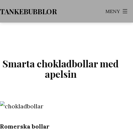
Hoppa
TANKEBUBBLOR
MENY
till
innehåll
Smarta chokladbollar med
apelsin
Romerska bollar