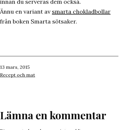
innan du serveras dem också.
Ännu en variant av
smarta chokladbollar
från boken Smarta sötsaker.
Publicerat
13 mars, 2015
den
Kategoriserat
Recept och mat
som
Lämna en kommentar