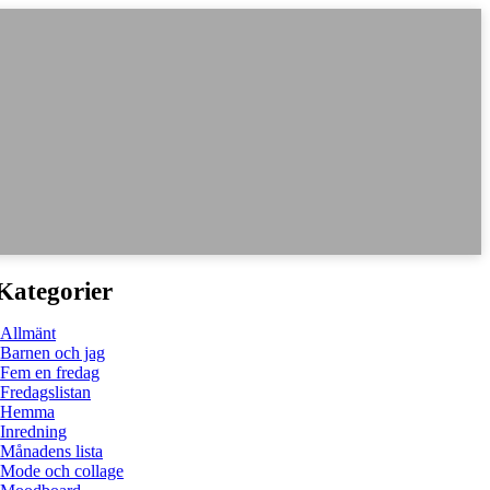
Kategorier
Allmänt
Barnen och jag
Fem en fredag
Fredagslistan
Hemma
Inredning
Månadens lista
Mode och collage