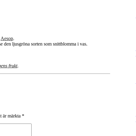
n
Aesop
.
 se den ljusgröna sorten som snittblomma i vas.
ens frukt
.
lt är märkta
*