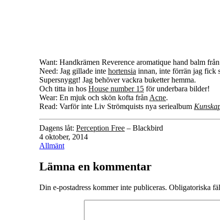
Want: Handkrämen Reverence aromatique hand balm frå
Need: Jag gillade inte
hortensia
innan, inte förrän jag fick
Supersnyggt! Jag behöver vackra buketter hemma.
Och titta in hos
House number 15
för underbara bilder!
Wear: En mjuk och skön kofta från
Acne
.
Read: Varför inte Liv Strömquists nya seriealbum
Kunskap
Dagens låt:
Perception Free
– Blackbird
Publicerat
4 oktober, 2014
den
Kategoriserat
Allmänt
som
Lämna en kommentar
Din e-postadress kommer inte publiceras.
Obligatoriska fä