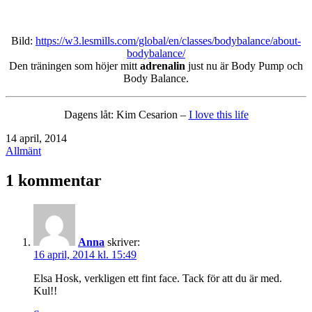
Bild:
https://w3.lesmills.com/global/en/classes/bodybalance/about-
bodybalance/
Den träningen som höjer mitt
adrenalin
just nu är Body Pump och
Body Balance.
Dagens låt: Kim Cesarion –
I love this life
Publicerat
14 april, 2014
den
Kategoriserat
Allmänt
som
1 kommentar
Anna
skriver:
16 april, 2014 kl. 15:49
Elsa Hosk, verkligen ett fint face. Tack för att du är med.
Kul!!