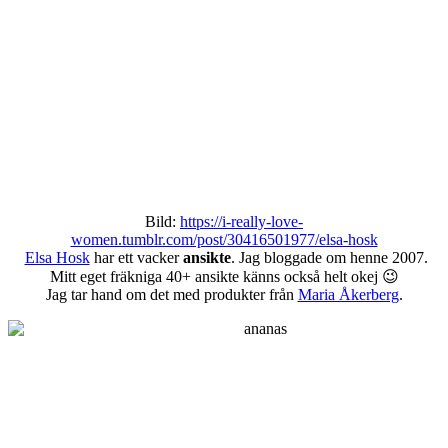
Bild:
https://i-really-love-
women.tumblr.com/post/30416501977/elsa-hosk
Elsa Hosk
har ett vacker
ansikte
. Jag bloggade om henne 2007.
Mitt eget fräkniga 40+ ansikte känns också helt okej 😉
Jag tar hand om det med produkter från
Maria Åkerberg
.