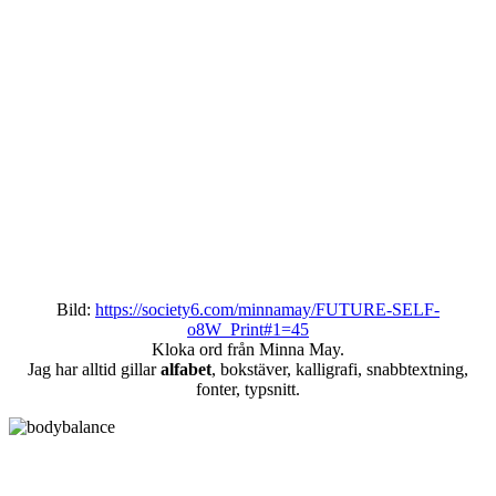
Bild:
https://society6.com/minnamay/FUTURE-SELF-
o8W_Print#1=45
Kloka ord från Minna May.
Jag har alltid gillar
alfabet
, bokstäver, kalligrafi, snabbtextning,
fonter, typsnitt.