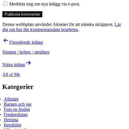
Meddela mig om nya inlägg via e-post.
Denna webbplats använder Akismet för att minska skräppost.
Lär
dig om hur din kommentarsdata bearbetas
.
Inläggsnavigering
Föregående inlägg
Söndag / helger / simläger
Nästa inlägg
All of Me
Kategorier
Allmänt
Barnen och jag
Fem en fredag
Fredagslistan
Hemma
Inredning