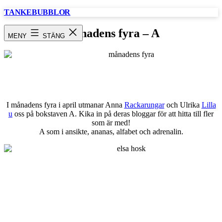
Hoppa
TANKEBUBBLOR
till
innehåll
Månadens fyra – A
MENY
STÄNG
I månadens fyra i april utmanar Anna
Rackarungar
och Ulrika
Lilla
u
oss på bokstaven A. Kika in på deras bloggar för att hitta till fler
som är med!
A som i ansikte, ananas, alfabet och adrenalin.