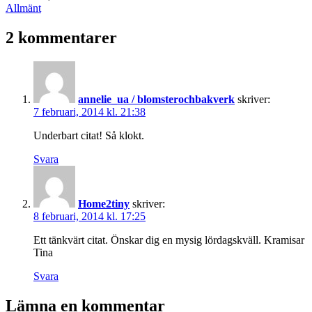
den
Kategoriserat
Allmänt
som
2 kommentarer
annelie_ua / blomsterochbakverk
skriver:
7 februari, 2014 kl. 21:38
Underbart citat! Så klokt.
Svara
Home2tiny
skriver:
8 februari, 2014 kl. 17:25
Ett tänkvärt citat. Önskar dig en mysig lördagskväll. Kramisar
Tina
Svara
Lämna en kommentar