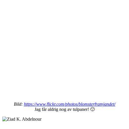
Bild:
https://www.flickr.com/photos/blomsterframjandet/
Jag får aldrig nog av tulpaner! 🙂