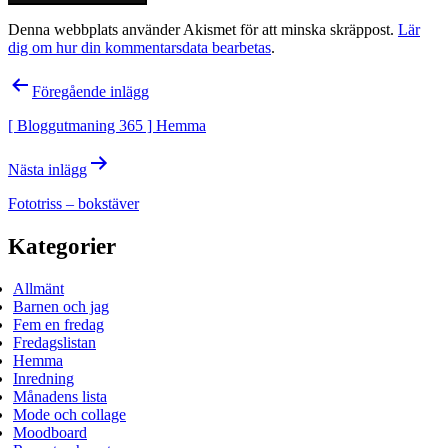
Denna webbplats använder Akismet för att minska skräppost.
Lär
dig om hur din kommentarsdata bearbetas
.
Inläggsnavigering
Föregående inlägg
[ Bloggutmaning 365 ] Hemma
Nästa inlägg
Fototriss – bokstäver
Kategorier
Allmänt
Barnen och jag
Fem en fredag
Fredagslistan
Hemma
Inredning
Månadens lista
Mode och collage
Moodboard