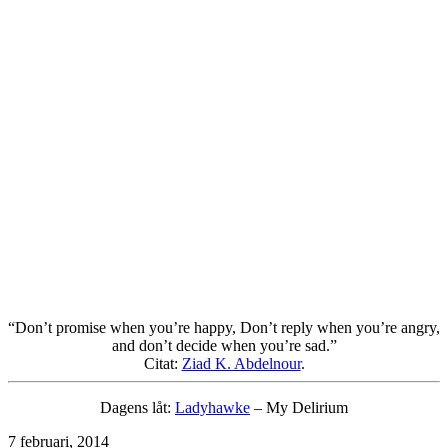
“Don’t promise when you’re happy, Don’t reply when you’re angry,
and don’t decide when you’re sad.”
Citat:
Ziad K. Abdelnour
.
Dagens låt:
Ladyhawke
– My Delirium
Publicerat
7 februari, 2014