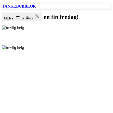
Hoppa
TANKEBUBBLOR
till
innehåll
Ha en fin fredag!
MENY
STÄNG