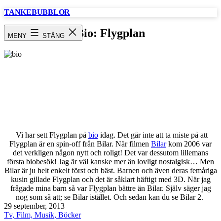
Hoppa
TANKEBUBBLOR
till
innehåll
Bio: Flygplan
MENY
STÄNG
Vi har sett Flygplan på
bio
idag. Det går inte att ta miste på att
Flygplan är en spin-off från Bilar. När filmen
Bilar
kom 2006 var
det verkligen någon nytt och roligt! Det var dessutom lillemans
första biobesök! Jag är väl kanske mer än lovligt nostalgisk… Men
Bilar är ju helt enkelt först och bäst. Barnen och även deras femåriga
kusin gillade Flygplan och det är såklart häftigt med 3D. När jag
frågade mina barn så var Flygplan bättre än Bilar. Själv säger jag
nog som så att; se Bilar istället. Och sedan kan du se Bilar 2.
Publicerat
29 september, 2013
den
Kategoriserat
Tv, Film, Musik, Böcker