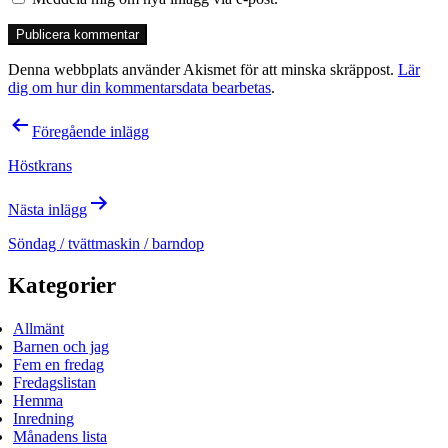
Denna webbplats använder Akismet för att minska skräppost.
Lär
dig om hur din kommentarsdata bearbetas
.
Inläggsnavigering
Föregående inlägg
Höstkrans
Nästa inlägg
Söndag / tvättmaskin / barndop
Kategorier
Allmänt
Barnen och jag
Fem en fredag
Fredagslistan
Hemma
Inredning
Månadens lista