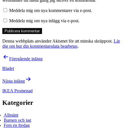
webbläsare till nästa gång jag skriver en kommentar.
Meddela mig om nya kommentarer via e-post.
Meddela mig om nya inlägg via e-post.
Denna webbplats använder Akismet för att minska skräppost.
Lär
dig om hur din kommentarsdata bearbetas
.
Inläggsnavigering
Föregående inlägg
Bladet
Nästa inlägg
IKEA Promenad
Kategorier
Allmänt
Barnen och jag
Fem en fredag