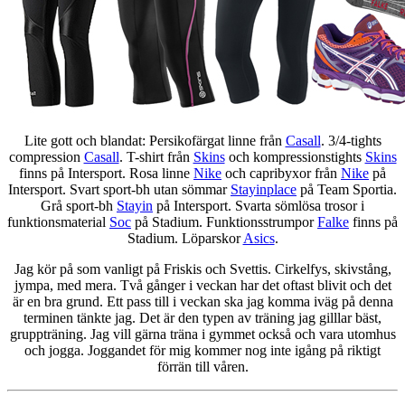
Lite gott och blandat: Persikofärgat linne från
Casall
. 3/4-tights
compression
Casall
. T-shirt från
Skins
och kompressionstights
Skins
finns på Intersport. Rosa linne
Nike
och capribyxor från
Nike
på
Intersport. Svart sport-bh utan sömmar
Stayinplace
på Team Sportia.
Grå sport-bh
Stayin
på Intersport. Svarta sömlösa trosor i
funktionsmaterial
Soc
på Stadium. Funktionsstrumpor
Falke
finns på
Stadium. Löparskor
Asics
.
Jag kör på som vanligt på Friskis och Svettis. Cirkelfys, skivstång,
jympa, med mera. Två gånger i veckan har det oftast blivit och det
är en bra grund. Ett pass till i veckan ska jag komma iväg på denna
terminen tänkte jag. Det är den typen av träning jag gilllar bäst,
gruppträning. Jag vill gärna träna i gymmet också och vara utomhus
och jogga. Joggandet för mig kommer nog inte igång på riktigt
förrän till våren.