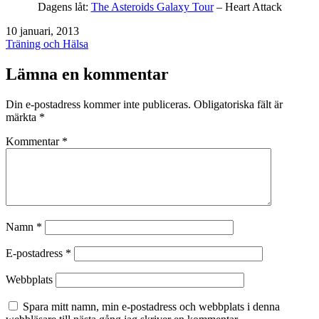
Dagens låt:
The Asteroids Galaxy Tour
– Heart Attack
Publicerat
10 januari, 2013
den
Kategoriserat
Träning och Hälsa
som
Lämna en kommentar
Din e-postadress kommer inte publiceras.
Obligatoriska fält är
märkta
*
Kommentar
*
Namn
*
E-postadress
*
Webbplats
Spara mitt namn, min e-postadress och webbplats i denna