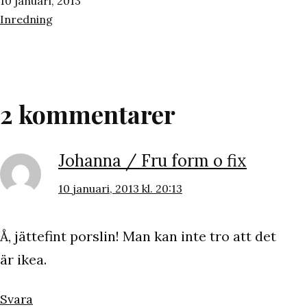
Publicerat
10 januari, 2013
den
Kategoriserat
Inredning
som
2 kommentarer
Johanna / Fru form o fix
10 januari, 2013 kl. 20:13
Å, jättefint porslin! Man kan inte tro att det
är ikea.
Svara