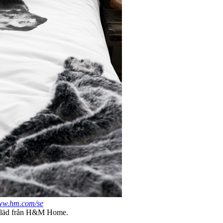
www.hm.com/se
 pläd från H&M Home.