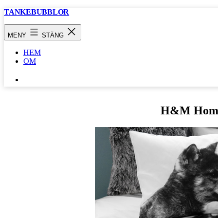
Hoppa
TANKEBUBBLOR
till
innehåll
MENY
STÄNG
HEM
OM
SÖK
…
H&M Home