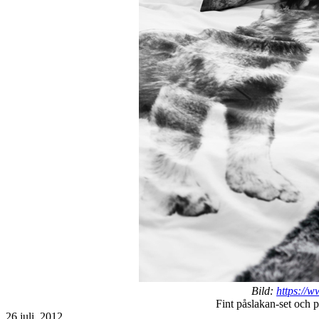
Bild:
https://
Fint påslakan-set och
Publicerat
26 juli, 2012