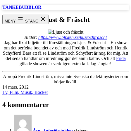
Hoppa
TANKEBUBBLOR
till
innehåll
Ljust & Fräscht
MENY
STÄNG
Bilder:
https://www.blixten.se/ljustochfrascht
Jag har fixat biljetter till föreställningen Ljust & Fräscht – En show
om det perfekta boendet av och med Fredrik Lindström och Henrik
Schyffert! Bara att få se Lindström och Schyffert är nog för mig. Att
det sedan handlar om inredning gör det ännu bättre. Och att
Frida
gillade showen är verkligen extra kul. Jag längtar!
Apropå Fredrik Lindström, missa inte Svenska dialektmysterier som
börjar ikväll.
Publicerat
14 mars, 2012
den
Kategoriserat
Tv, Film, Musik, Böcker
som
4 kommentarer
Åse - Interiörguiden
skriver: