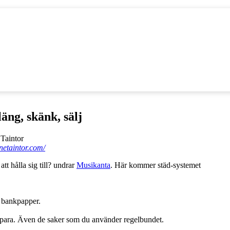
läng, skänk, sälj
nnetaintor.com/
tt hålla sig till? undrar
Musikanta
. Här kommer städ-systemet
h bankpapper.
spara. Även de saker som du använder regelbundet.