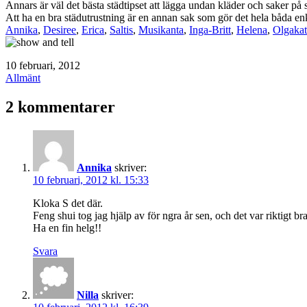
Annars är väl det bästa städtipset att lägga undan kläder och saker på sin 
Att ha en bra städutrustning är en annan sak som gör det hela båda enk
Annika
,
Desiree
,
Erica
,
Saltis
,
Musikanta
,
Inga-Britt
,
Helena
,
Olgakat
Publicerat
10 februari, 2012
den
Kategoriserat
Allmänt
som
2 kommentarer
Annika
skriver:
10 februari, 2012 kl. 15:33
Kloka S det där.
Feng shui tog jag hjälp av för ngra år sen, och det var riktigt b
Ha en fin helg!!
Svara
Nilla
skriver: