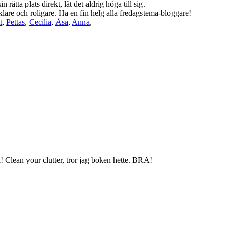
rätta plats direkt, låt det aldrig höga till sig.
lare och roligare. Ha en fin helg alla fredagstema-bloggare!
t
,
Pettas
,
Cecilia
,
Åsa
,
Anna
,
ra! Clean your clutter, tror jag boken hette. BRA!