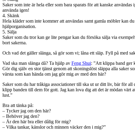
Saker som inte är hela eller som bara sparats för att kanske användas 
använda igen!
4. Skänk
Hela kläder som inte kommer att användas samt gamla möbler kan du ge 
hjälporganisation.
5. Sälja
Saker som du tror kan ge lite pengar kan du försöka sälja via exempelv
bort sakerna.
Och vad det gäller slänga, så gör som vi; låna ett släp. Fyll på med sa
Vad ska man slänga då? Ta hjälp av
Feng Shui
: ”Att klippa band ger k
Gör dig själv en stor tjänst genom att skoningslöst släppa alla saker s
värsta som kan hända om jag gör mig av med den här?
Saker som du har tråkiga associationer till ska ut ur ditt liv, bär för all
klipp banden till dem för gott. Jag kan lova dig att det är mödan värt 
lust.”
Bra att tänka på:
– Tycker jag om den här?
– Behöver jag den?
– Är den här bra eller dålig för mig?
– Vilka tankar, känslor och minnen väcker den i mig?”