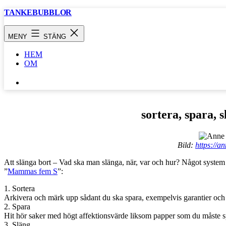
Hoppa
TANKEBUBBLOR
till
innehåll
MENY
STÄNG
HEM
OM
SÖK
…
sortera, spara, s
Bild:
https://a
Att slänga bort – Vad ska man slänga, när, var och hur? Något system a
”
Mammas fem S
”:
1. Sortera
Arkivera och märk upp sådant du ska spara, exempelvis garantier oc
2. Spara
Hit hör saker med högt affektionsvärde liksom papper som du måste 
3. Släng