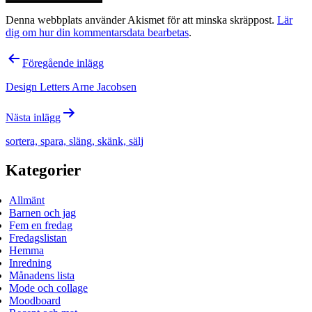
Denna webbplats använder Akismet för att minska skräppost.
Lär
dig om hur din kommentarsdata bearbetas
.
Inläggsnavigering
Föregående inlägg
Design Letters Arne Jacobsen
Nästa inlägg
sortera, spara, släng, skänk, sälj
Kategorier
Allmänt
Barnen och jag
Fem en fredag
Fredagslistan
Hemma
Inredning
Månadens lista
Mode och collage
Moodboard