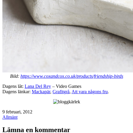
Bild:
https://www.coxandcox.co.uk/products/friendship-birds
Dagens låt:
Lana Del Rey
– Video Games
Dagens länkar:
Mackapär
,
Grafitgrå
,
Att vara någons fru
.
Publicerat
9 februari, 2012
den
Kategoriserat
Allmänt
som
Lämna en kommentar