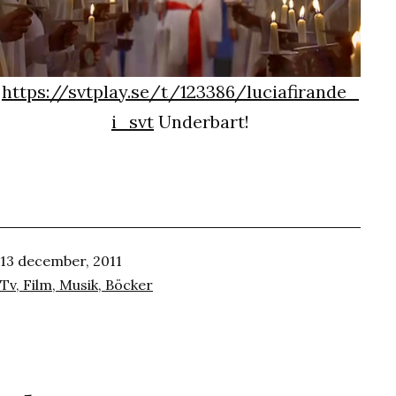
https://svtplay.se/t/123386/luciafirande_
i_svt
Underbart!
Publicerat
13 december, 2011
den
Kategoriserat
Tv, Film, Musik, Böcker
som