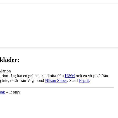
kläder:
rion. Jag har en gråmelerad kofta från
H&M
och en vit piké från
g inte, de är från Vagabond
Nilson Shoes
. Scarf
Esprit
.
ink
– If only