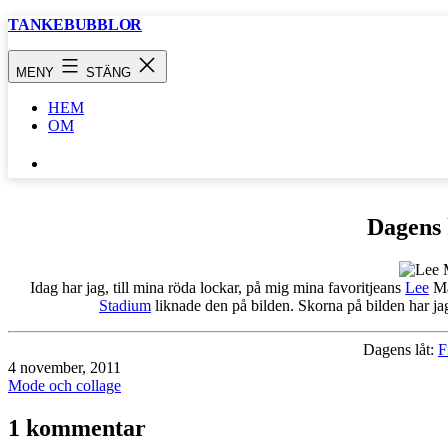
Hoppa
TANKEBUBBLOR
till
innehåll
MENY
STÄNG
HEM
OM
SÖK
…
Dagens 
Idag har jag, till mina röda lockar, på mig mina favoritjeans
Lee
Ma
Stadium
liknade den på bilden. Skorna på bilden har ja
Dagens låt:
F
Publicerat
4 november, 2011
den
Kategoriserat
Mode och collage
som
1 kommentar