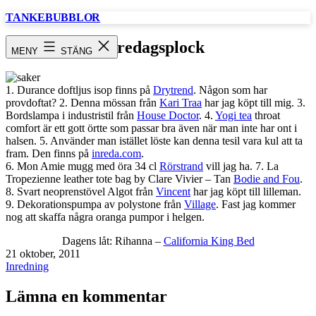
Hoppa
TANKEBUBBLOR
till
innehåll
fredagsplock
MENY
STÄNG
1. Durance doftljus isop finns på
Drytrend
. Någon som har
provdoftat? 2. Denna mössan från
Kari Traa
har jag köpt till mig. 3.
Bordslampa i industristil från
House Doctor
. 4.
Yogi tea
throat
comfort är ett gott örtte som passar bra även när man inte har ont i
halsen. 5. Använder man istället löste kan denna tesil vara kul att ta
fram. Den finns på
inreda.com
.
6. Mon Amie mugg med öra 34 cl
Rörstrand
vill jag ha. 7. La
Tropezienne leather tote bag by Clare Vivier – Tan
Bodie and Fou
.
8. Svart neoprenstövel Algot från
Vincent
har jag köpt till lilleman.
9. Dekorationspumpa av polystone från
Village
. Fast jag kommer
nog att skaffa några oranga pumpor i helgen.
Dagens låt: Rihanna –
California King Bed
Publicerat
21 oktober, 2011
den
Kategoriserat
Inredning
som
Lämna en kommentar