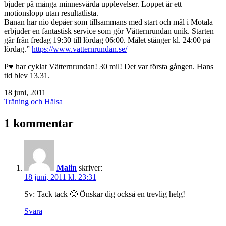
bjuder på många minnesvärda upplevelser. Loppet är ett
motionslopp utan resultatlista.
Banan har nio depåer som tillsammans med start och mål i Motala
erbjuder en fantastisk service som gör Vätternrundan unik. Starten
går från fredag 19:30 till lördag 06:00. Målet stänger kl. 24:00 på
lördag.”
https://www.vatternrundan.se/
P♥ har cyklat Vätternrundan! 30 mil! Det var första gången. Hans
tid blev 13.31.
Publicerat
18 juni, 2011
den
Kategoriserat
Träning och Hälsa
som
1 kommentar
Malin
skriver:
18 juni, 2011 kl. 23:31
Sv: Tack tack 🙂 Önskar dig också en trevlig helg!
Svara