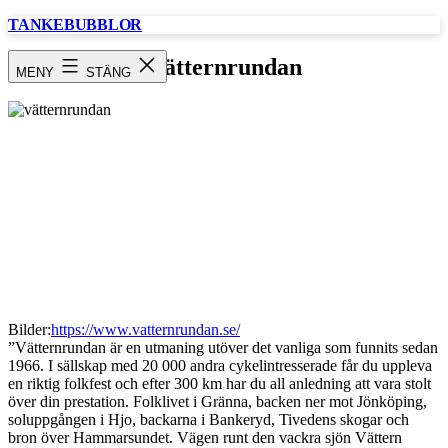
Hoppa
TANKEBUBBLOR
till
innehåll
Vätternrundan
MENY
STÄNG
Bilder:
https://www.vatternrundan.se/
”Vätternrundan är en utmaning utöver det vanliga som funnits sedan
1966. I sällskap med 20 000 andra cykelintresserade får du uppleva
en riktig folkfest och efter 300 km har du all anledning att vara stolt
över din prestation. Folklivet i Gränna, backen ner mot Jönköping,
soluppgången i Hjo, backarna i Bankeryd, Tivedens skogar och
bron över Hammarsundet. Vägen runt den vackra sjön Vättern