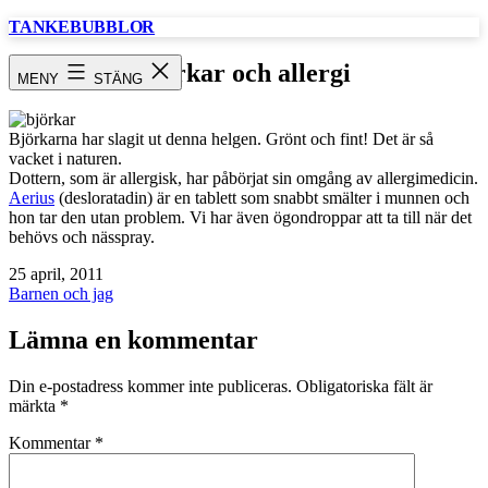
Hoppa
TANKEBUBBLOR
till
innehåll
björkar och allergi
MENY
STÄNG
Björkarna har slagit ut denna helgen. Grönt och fint! Det är så
vacket i naturen.
Dottern, som är allergisk, har påbörjat sin omgång av allergimedicin.
Aerius
(desloratadin) är en tablett som snabbt smälter i munnen och
hon tar den utan problem. Vi har även ögondroppar att ta till när det
behövs och nässpray.
Publicerat
25 april, 2011
den
Kategoriserat
Barnen och jag
som
Lämna en kommentar
Din e-postadress kommer inte publiceras.
Obligatoriska fält är
märkta
*
Kommentar
*