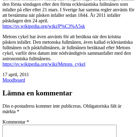
den första söndagen efter den första ecklesiastiska fullmånen som
infaller på eller efter 21 mars. I Sverige har samma regler använts för
att bestämma när påsken infaller sedan 1844. År 2011 infaller
påskdagen den 24 april.
https://sv.wikipedia.org/wiki/P%C3%A5sk
Metons cykel har även använts för att beräkna när den kristna
påsken infaller. Den metonska fullmånen, även kallad ecklesiastiska
fullmånen och påskfullmånen, är fullmånen beräknad efter Metons
cykel, varför dess datum inte nödvändigtvis sammanfaller med den
astronomiska fullmånens.
https://sv.wikipedia.org/wiki/Metons_cykel
Publicerat
17 april, 2011
den
Kategoriserat
Moodboard
som
Lämna en kommentar
Din e-postadress kommer inte publiceras.
Obligatoriska fält är
märkta
*
Kommentar
*