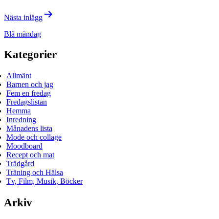
Nästa inlägg
Blå måndag
Kategorier
Allmänt
Barnen och jag
Fem en fredag
Fredagslistan
Hemma
Inredning
Månadens lista
Mode och collage
Moodboard
Recept och mat
Trädgård
Träning och Hälsa
Tv, Film, Musik, Böcker
Arkiv