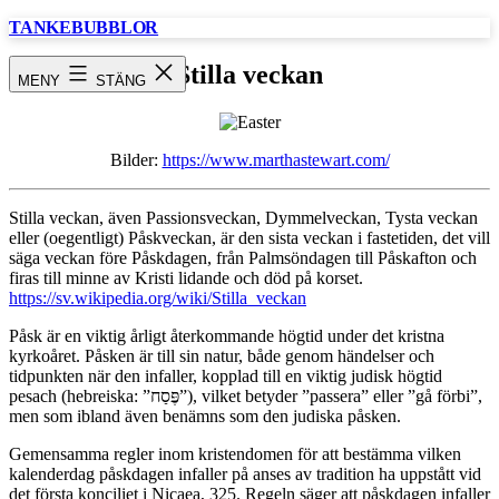
Hoppa
TANKEBUBBLOR
till
innehåll
Stilla veckan
MENY
STÄNG
Bilder:
https://www.marthastewart.com/
Stilla veckan, även Passionsveckan, Dymmelveckan, Tysta veckan
eller (oegentligt) Påskveckan, är den sista veckan i fastetiden, det vill
säga veckan före Påskdagen, från Palmsöndagen till Påskafton och
firas till minne av Kristi lidande och död på korset.
https://sv.wikipedia.org/wiki/Stilla_veckan
Påsk är en viktig årligt återkommande högtid under det kristna
kyrkoåret. Påsken är till sin natur, både genom händelser och
tidpunkten när den infaller, kopplad till en viktig judisk högtid
pesach (hebreiska: ”פֶּסַח”), vilket betyder ”passera” eller ”gå förbi”,
men som ibland även benämns som den judiska påsken.
Gemensamma regler inom kristendomen för att bestämma vilken
kalenderdag påskdagen infaller på anses av tradition ha uppstått vid
det första konciliet i Nicaea, 325. Regeln säger att påskdagen infaller