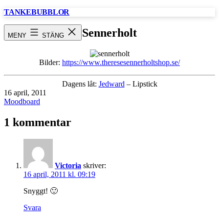
Hoppa
TANKEBUBBLOR
till
innehåll
Sennerholt
MENY
STÄNG
Bilder:
https://www.theresesennerholtshop.se/
Dagens låt:
Jedward
– Lipstick
Publicerat
16 april, 2011
den
Kategoriserat
Moodboard
som
1 kommentar
Victoria
skriver:
16 april, 2011 kl. 09:19
Snyggt! 🙂
Svara