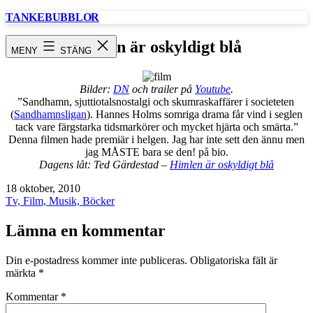
Hoppa
TANKEBUBBLOR
till
innehåll
Himlen är oskyldigt blå
MENY
STÄNG
Bilder:
DN
och trailer på
Youtube
.
”Sandhamn, sjuttiotalsnostalgi och skumraskaffärer i societeten
(
Sandhamnsligan
). Hannes Holms somriga drama får vind i seglen
tack vare färgstarka tidsmarkörer och mycket hjärta och smärta.”
Denna filmen hade premiär i helgen. Jag har inte sett den ännu men
jag MÅSTE bara se den! på bio.
Dagens låt: Ted Gärdestad –
Himlen är oskyldigt blå
Publicerat
18 oktober, 2010
den
Kategoriserat
Tv, Film, Musik, Böcker
som
Lämna en kommentar
Din e-postadress kommer inte publiceras.
Obligatoriska fält är
märkta
*
Kommentar
*