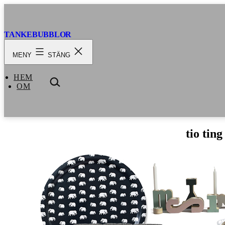
Hoppa
till
innehåll
TANKEBUBBLOR
MENY
STÄNG
HEM
SÖK
OM
…
tio tin