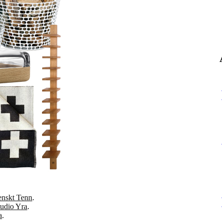
enskt Tenn
.
tudio Yra
.
a
.