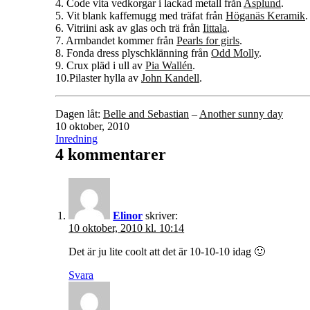
4. Code vita vedkorgar i lackad metall från
Asplund
.
5. Vit blank kaffemugg med träfat från
Höganäs Keramik
.
6. Vitriini ask av glas och trä från
Iittala
.
7. Armbandet kommer från
Pearls for girls
.
8. Fonda dress plyschklänning från
Odd Molly
.
9. Crux pläd i ull av
Pia Wallén
.
10.Pilaster hylla av
John Kandell
.
Dagen låt:
Belle and Sebastian
–
Another sunny day
Publicerat
10 oktober, 2010
den
Kategoriserat
Inredning
som
4 kommentarer
Elinor
skriver:
10 oktober, 2010 kl. 10:14
Det är ju lite coolt att det är 10-10-10 idag 🙂
Svara