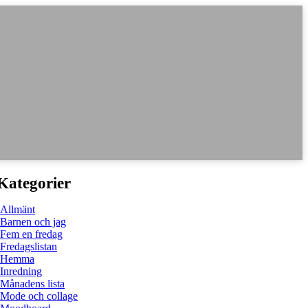
Kategorier
Allmänt
Barnen och jag
Fem en fredag
Fredagslistan
Hemma
Inredning
Månadens lista
Mode och collage