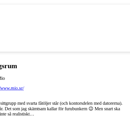
gsrum
//www.mio.se/
 sittgrupp med svarta fåtöljer står (och kontorsdelen med datorerna).
står. Det som jag skämtsam kallar för furubunkern 😉 Men snart ska
 inte så realistiskt…