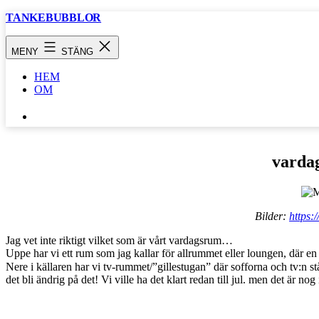
Hoppa
TANKEBUBBLOR
till
innehåll
MENY
STÄNG
HEM
OM
SÖK
…
varda
Bilder:
https:
Jag vet inte riktigt vilket som är vårt vardagsrum…
Uppe har vi ett rum som jag kallar för allrummet eller loungen, där en
Nere i källaren har vi tv-rummet/”gillestugan” där sofforna och tv:n 
det bli ändrig på det! Vi ville ha det klart redan till jul. men det är nog