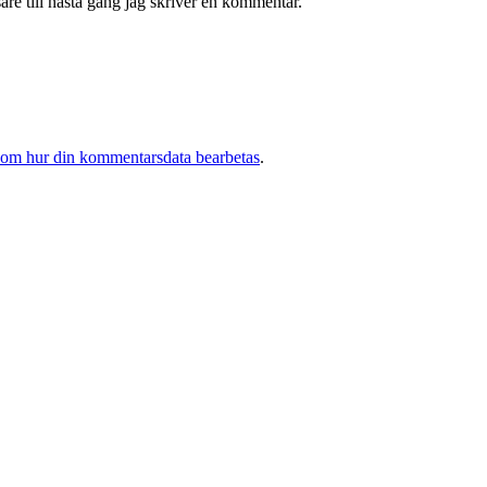
re till nästa gång jag skriver en kommentar.
 om hur din kommentarsdata bearbetas
.