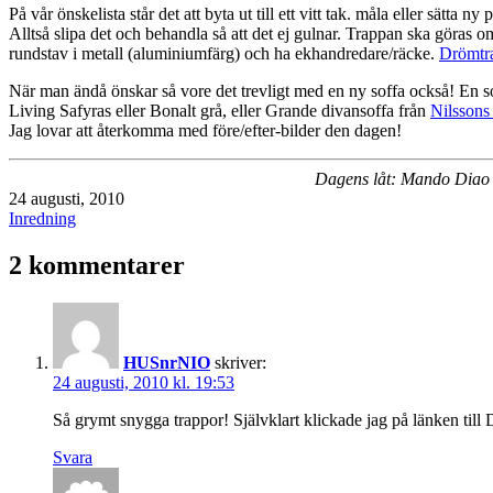
På vår önskelista står det att byta ut till ett vitt tak. måla eller sätta
Alltså slipa det och behandla så att det ej gulnar. Trappan ska göras om
rundstav i metall (aluminiumfärg) och ha ekhandredare/räcke.
Drömtr
När man ändå önskar så vore det trevligt med en ny soffa också! En s
Living Safyras eller Bonalt grå, eller Grande divansoffa från
Nilssons
Jag lovar att återkomma med före/efter-bilder den dagen!
Dagens låt: Mando Diao
Publicerat
24 augusti, 2010
den
Kategoriserat
Inredning
som
2 kommentarer
HUSnrNIO
skriver:
24 augusti, 2010 kl. 19:53
Så grymt snygga trappor! Självklart klickade jag på länken till
Svara