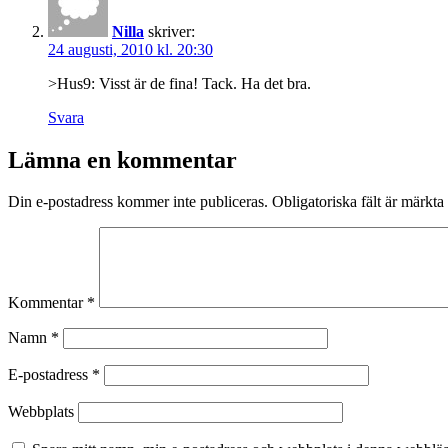
Nilla
skriver:
24 augusti, 2010 kl. 20:30
>Hus9: Visst är de fina! Tack. Ha det bra.
Svara
Lämna en kommentar
Din e-postadress kommer inte publiceras.
Obligatoriska fält är märkta
Kommentar
*
Namn
*
E-postadress
*
Webbplats