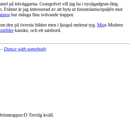
 ny panel på träväggarna. Grangolvet vill jag ha i nysågadgran-färg.
. Främst är jag intresserad av att byta ut furustolarna/spaljén mot
appor
har många fina svävande trappor.
om den på översta bilden men i ljusgrå melerat tyg.
Mio
s Modern
 möbler
kanske, och ett satsbord.
 –
Dance with somebody
 Drömtrappor:D Trevlig kväll.